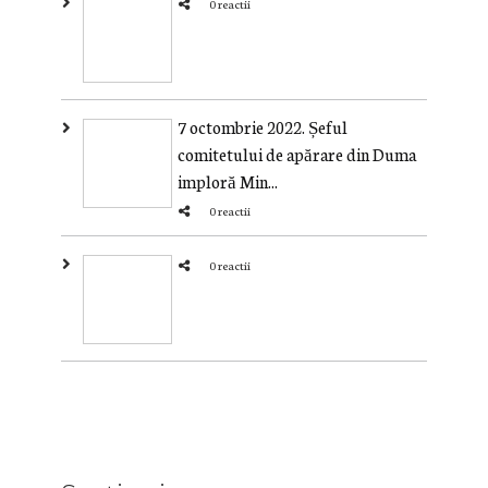
0 reactii
7 octombrie 2022. Șeful
comitetului de apărare din Duma
imploră Min...
0 reactii
0 reactii