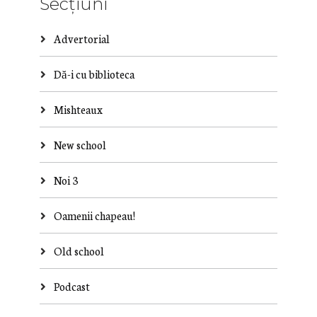
Secțiuni
Advertorial
Dă-i cu biblioteca
Mishteaux
New school
Noi 3
Oamenii chapeau!
Old school
Podcast