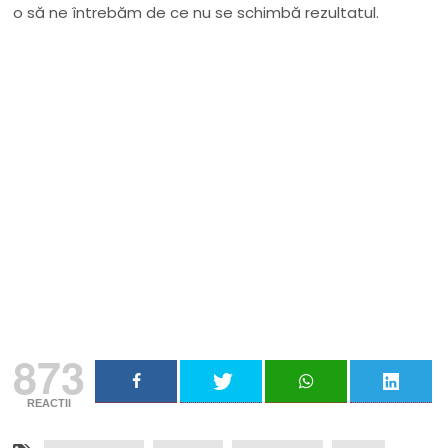
o să ne întrebăm de ce nu se schimbă rezultatul.
Nu rata niciun articol important
Primește notificări prin email atunci când am lucruri
importante să îți transmit!
Adresa ta de email...
Email
Vreau să mă abonez
873
REACTII