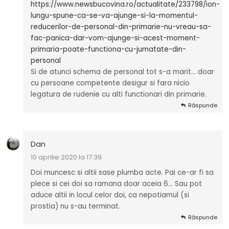
https://www.newsbucovina.ro/actualitate/233798/ion-
lungu-spune-ca-se-va-ajunge-si-la-momentul-
reducerilor-de-personal-din-primarie-nu-vreau-sa-
fac-panica-dar-vom-ajunge-si-acest-moment-
primaria-poate-functiona-cu-jumatate-din-
personal
Si de atunci schema de personal tot s-a marit… doar
cu persoane competente desigur si fara nicio
legatura de rudenie cu alti functionari din primarie.
Răspunde
Dan
10 aprilie 2020 la 17:39
Doi muncesc si altii sase plumba acte. Pai ce-ar fi sa
plece si cei doi sa ramana doar aceia 6… Sau pot
aduce altii in locul celor doi, ca nepotiamul (si
prostia) nu s-au terminat.
Răspunde