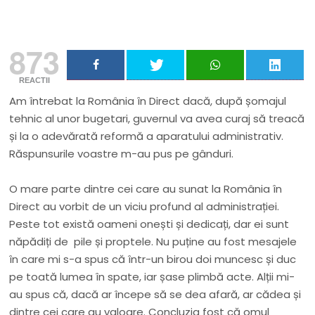
873
REACTII
Am întrebat la România în Direct dacă, după șomajul
tehnic al unor bugetari, guvernul va avea curaj să treacă
și la o adevărată reformă a aparatului administrativ.
Răspunsurile voastre m-au pus pe gânduri.
O mare parte dintre cei care au sunat la România în
Direct au vorbit de un viciu profund al administrației.
Peste tot există oameni onești și dedicați, dar ei sunt
năpădiți de pile și proptele. Nu puține au fost mesajele
în care mi s-a spus că într-un birou doi muncesc și duc
pe toată lumea în spate, iar șase plimbă acte. Alții mi-
au spus că, dacă ar începe să se dea afară, ar cădea și
dintre cei care au valoare. Concluzia fost că omul