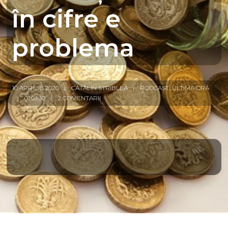
în cifre e
problema
10 APRILIE 2020
CĂTĂLIN STRIBLEA
PODCAST
,
ULTIMA ORĂ
01:03:30
2 COMENTARII