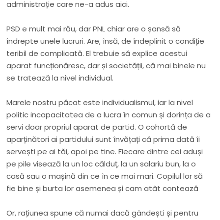
administrație care ne-a adus aici.
PSD e mult mai rău, dar PNL chiar are o șansă să
îndrepte unele lucruri. Are, însă, de îndeplinit o condiție
teribil de complicată. El trebuie să explice acestui
aparat funcționăresc, dar și societății, că mai binele nu
se tratează la nivel individual.
Marele nostru păcat este individualismul, iar la nivel
politic incapacitatea de a lucra în comun și dorința de a
servi doar propriul aparat de partid. O cohortă de
aparținători ai partidului sunt învățați că prima dată îi
servești pe ai tăi, apoi pe tine. Fiecare dintre cei aduși
pe pile visează la un loc călduț, la un salariu bun, la o
casă sau o mașină din ce în ce mai mari. Copilul lor să
fie bine și burta lor asemenea și cam atât contează
Or, rațiunea spune că numai dacă gândești și pentru