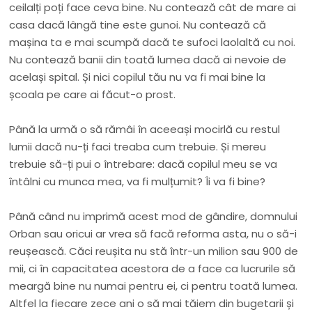
ceilalți poți face ceva bine. Nu contează cât de mare ai
casa dacă lângă tine este gunoi. Nu contează că
mașina ta e mai scumpă dacă te sufoci laolaltă cu noi.
Nu contează banii din toată lumea dacă ai nevoie de
același spital. Și nici copilul tău nu va fi mai bine la
școala pe care ai făcut-o prost.
Până la urmă o să rămâi în aceeași mocirlă cu restul
lumii dacă nu-ți faci treaba cum trebuie. Și mereu
trebuie să-ți pui o întrebare: dacă copilul meu se va
întâlni cu munca mea, va fi mulțumit? Îi va fi bine?
Până când nu imprimă acest mod de gândire, domnului
Orban sau oricui ar vrea să facă reforma asta, nu o să-i
reușească. Căci reușita nu stă într-un milion sau 900 de
mii, ci în capacitatea acestora de a face ca lucrurile să
meargă bine nu numai pentru ei, ci pentru toată lumea.
Altfel la fiecare zece ani o să mai tăiem din bugetarii și