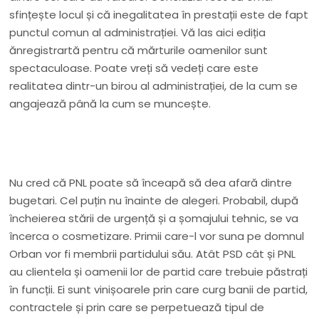
sfințește locul și că inegalitatea în prestații este de fapt
punctul comun al administrației. Vă las aici ediția
ănregistrartă pentru că mărturile oamenilor sunt
spectaculoase. Poate vreți să vedeți care este
realitatea dintr-un birou al administrației, de la cum se
angajează până la cum se muncește.
Nu cred că PNL poate să înceapă să dea afară dintre
bugetari. Cel puțin nu înainte de alegeri. Probabil, după
încheierea stării de urgență și a șomajului tehnic, se va
încerca o cosmetizare. Primii care-l vor suna pe domnul
Orban vor fi membrii partidului său. Atât PSD cât și PNL
au clientela și oamenii lor de partid care trebuie păstrați
în funcții. Ei sunt vinișoarele prin care curg banii de partid,
contractele și prin care se perpetuează tipul de