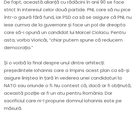
De fapt, această alianță cu rădăcini în anii 90 se face
strict în interesul celor două partide. PNL care să nu pice
într-o gaură fără fund, iar PSD ca să se asigure că PNL nu
iese cumva de la guvernare și face un pol de dreapta
care să-i opună un candidat lui Marcel Ciolacu. Pentru
asta, vorba Vioricăi, “chiar putem spune că reducem
democrația.”
Și o vorbă la final despre unul dintre arhitecți:
președintele Iohannis care a împins acest plan ca să-și
asigure liniștea în țară în vederea unei candidaturi la
NATO sau oriunde o fi. Nu contest că, dacă ar fi obținută,
această poziție ar fi un atu pentru România. Dar
sacrificiul care ni-l propune domnul Iohannis este pe
măsură.
Nu rata niciun articol important