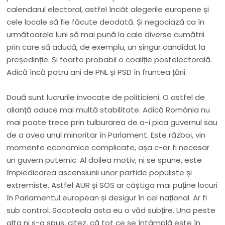
calendarul electoral, astfel încât alegerile europene și
cele locale să fie făcute deodată. Și negociază ca în
următoarele luni să mai pună la cale diverse cumătrii
prin care să aducă, de exemplu, un singur candidat la
președinție. Și foarte probabil o coaliție postelectorală.
Adică încă patru ani de PNL și PSD în fruntea țării.
Două sunt lucrurile invocate de politicieni. O astfel de
alianță aduce mai multă stabilitate. Adică România nu
mai poate trece prin tulburarea de a-i pica guvernul sau
de a avea unul minoritar în Parlament. Este război, vin
momente economice complicate, așa c-ar fi necesar
un guvern puternic. Al doilea motiv, ni se spune, este
împiedicarea ascensiunii unor partide populiste și
extremiste. Astfel AUR și SOS ar câștiga mai puține locuri
în Parlamentul european și desigur în cel național. Ar fi
sub control. Socoteala asta eu o văd subțire. Una peste
alta ni s-a spus, citez, că tot ce se întâmplă este în