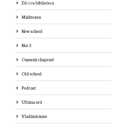
Dă-i cu biblioteca
Mishteaux
New school
Noi 3
Oamenii chapeau!
Old school
Podcast
Ultima oră
Vladimirisme