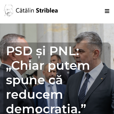
PSD și PNL:
„Chiar putem
spune că
reducem
democrația.”