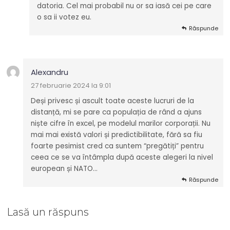
datoria. Cel mai probabil nu or sa iasă cei pe care
o sa ii votez eu.
Răspunde
Alexandru
27 februarie 2024 la 9:01
Deși privesc și ascult toate aceste lucruri de la
distanță, mi se pare ca populația de rând a ajuns
niște cifre în excel, pe modelul marilor corporații. Nu
mai mai există valori și predictibilitate, fără sa fiu
foarte pesimist cred ca suntem “pregătiți” pentru
ceea ce se va întâmpla după aceste alegeri la nivel
european și NATO…
Răspunde
Lasă un răspuns