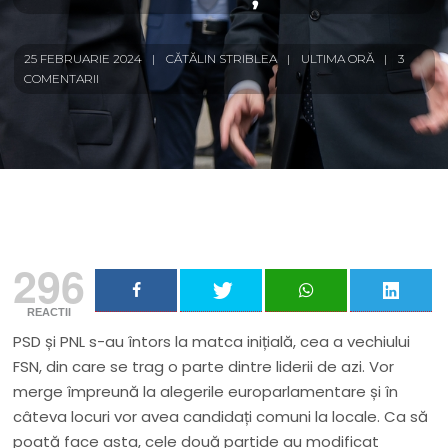
25 FEBRUARIE 2024
CĂTĂLIN STRIBLEA
ULTIMA ORĂ
3
COMENTARII
296
REACTII
PSD și PNL s-au întors la matca inițială, cea a vechiului
FSN, din care se trag o parte dintre liderii de azi. Vor
merge împreună la alegerile europarlamentare și în
câteva locuri vor avea candidați comuni la locale. Ca să
poată face asta, cele două partide au modificat