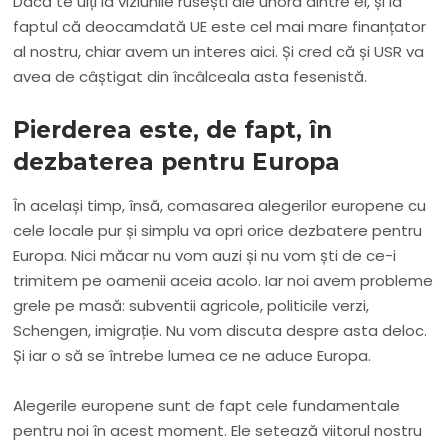
Dacă te uiți la viziunile rusești ale unora dintre ei, și la
faptul că deocamdată UE este cel mai mare finanțator
al nostru, chiar avem un interes aici. Și cred că și USR va
avea de câștigat din încâlceala asta fesenistă.
Pierderea este, de fapt, în
dezbaterea pentru Europa
În același timp, însă, comasarea alegerilor europene cu
cele locale pur și simplu va opri orice dezbatere pentru
Europa. Nici măcar nu vom auzi și nu vom ști de ce-i
trimitem pe oamenii aceia acolo. Iar noi avem probleme
grele pe masă: subventii agricole, politicile verzi,
Schengen, imigrație. Nu vom discuta despre asta deloc.
Și iar o să se întrebe lumea ce ne aduce Europa.
Alegerile europene sunt de fapt cele fundamentale
pentru noi în acest moment. Ele setează viitorul nostru