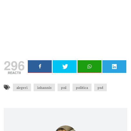
Primește notificări prin email atunci când am lucruri
importante să îți transmit!
Adresa ta de email...
Email
Vreau să mă abonez
296
REACTII
alegeri
iohannis
pnl
politica
psd