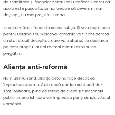
de stabilitate și financiar pentru anii următori. Pentru că
acolo este pușculița, iar noi trebuie să devenim mai
deștepți, nu mai proști în Europa.
În anii următori, fondurile se vor subția. Și vor crește cele
pentru Ucraina sau Moldova. România va fi considerată
un stat stabil, dezvoltat, care va trebui să se descurce
pe cont propriu. Iar noi tocmai pentru asta nu ne
pregătim.
Alianța anti-reformă
Nu în ultimul rând, alianța asta nu face decât să
împiedice reforme. Cele două partide sunt partide-
stat, osificate, pline de rețele de clienți și funcționarii
publici sinecuriști care vor împiedica pur și simplu viitorul
României.