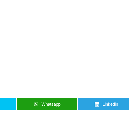
iun articol important
nci când am lucruri importante să îți transmit!
u să mă abonez
Whatsapp
Linkedin