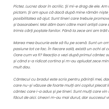
Pictez. Lucrez doar în acrilic. Și mi-e drag de ele. 
pictam. Și am spus că dacă după mine rămân niște pic
posibilitatea să ajut. Sunt tineri care trebuie promovaț
și basarabeni. Mai dăm bani către marii artiști care 
trimis cărți poștale fanilor. Până la zece ani am tră
Marea mea bucurie este să fiu pe scenă. Sunt un om îm
pasiune tot ce fac. În fiecare sală, există un ochi al c
Oare cum va fi? Reacția o vezi după primul cântec s
și când s-a ridicat cortina și m-au apludat zece min
mult dau.
Cântecul cu bradul este scris pentru părinții mei, dar 
care nu-și văzuse de foarte mulți ani copilul plecat î
cântec care i-a adus și pe tineri. Sunt mulți care vi
făcut de aici. Uneori m-au mai durut, dar succesul v