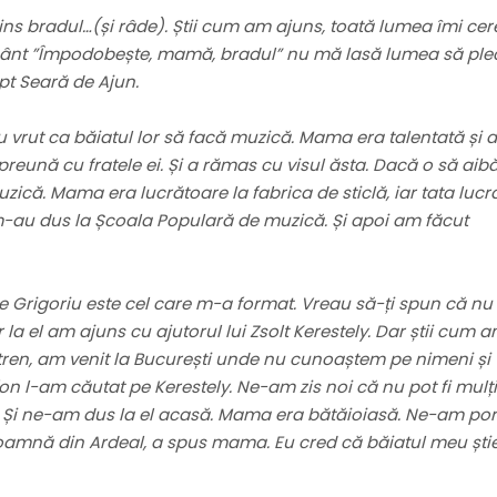
rins bradul…(și râde). Știi cum am ajuns, toată lumea îmi cer
 cânt ”Împodobește, mamă, bradul” nu mă lasă lumea să ple
pt Seară de Ajun.
u vrut ca băiatul lor să facă muzică. Mama era talentată și a
eună cu fratele ei. Și a rămas cu visul ăsta. Dacă o să aib
zică. Mama era lucrătoare la fabrica de sticlă, iar tata lucra
m-au dus la Școala Populară de muzică. Și apoi am făcut
 Grigoriu este cel care m-a format. Vreau să-ți spun că nu
r la el am ajuns cu ajutorul lui Zsolt Kerestely. Dar știi cum 
tren, am venit la București unde nu cunoaștem pe nimeni și
on l-am căutat pe Kerestely. Ne-am zis noi că nu pot fi mulți
el. Și ne-am dus la el acasă. Mama era bătăioiasă. Ne-am por
oamnă din Ardeal, a spus mama. Eu cred că băiatul meu ști