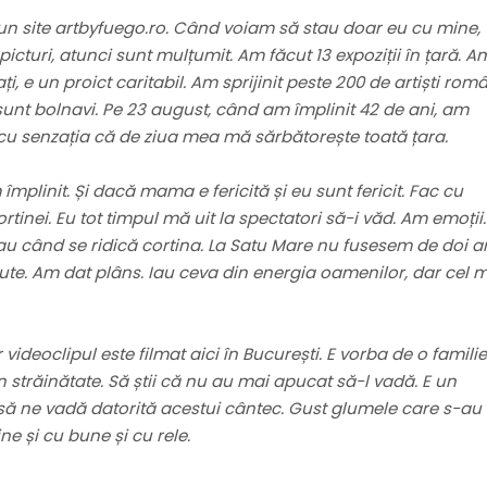
Am un site artbyfuego.ro. Când voiam să stau doar eu cu mine,
turi, atunci sunt mulțumit. Am făcut 13 expoziții în țară. A
i, e un proict caritabil. Am sprijinit peste 200 de artiști rom
sunt bolnavi. Pe 23 august, când am împlinit 42 de ani, am
it cu senzația că de ziua mea mă sărbătorește toată țara.
plinit. Și dacă mama e fericită și eu sunt fericit. Fac cu
ortinei. Eu tot timpul mă uit la spectatori să-i văd. Am emoții.
au când se ridică cortina. La Satu Mare nu fusesem de doi a
ute. Am dat plâns. Iau ceva din energia oamenilor, dar cel 
videoclipul este filmat aici în București. E vorba de o familie
n străinătate. Să știi că nu au mai apucat să-l vadă. E un
n să ne vadă datorită acestui cântec. Gust glumele care s-au
ine și cu bune și cu rele.