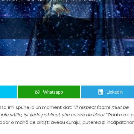
Whatsapp
Linkedin
cesta îmi spune la un moment dat:
”Îl respect foarte mult pe
ple sălile, își vede publicul, știe ce are de făcut.”
Poate azi p
 doar o mână de artiști aveau curajul, puterea și încăpățâna