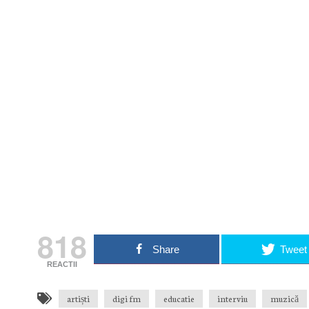
Nu rata nic
Primește notificări prin email atu
Adresa ta de email...
Email
Vrea
818
Share
Tweet
REACTII
artiști
digi fm
educatie
interviu
muzică