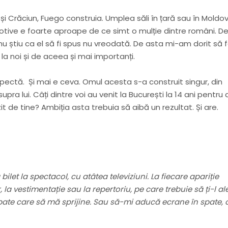
i Crăciun, Fuego construia. Umplea săli în țară sau în Moldov
motive e foarte aproape de ce simt o mulție dintre români. D
 Eu nu știu ca el să fi spus nu vreodată. De asta mi-am dorit să 
 la noi și de aceea și mai importanți.
pectă. Și mai e ceva. Omul acesta s-a construit singur, din
pra lui. Câți dintre voi au venit la București la 14 ani pentru 
 de tine? Ambiția asta trebuia să aibă un rezultat. Și are.
let la spectacol, cu atâtea televiziuni. La fiecare apariție
, la vestimentație sau la repertoriu, pe care trebuie să ți-l al
 spate care să mă sprijine. Sau să-mi aducă ecrane în spate, 