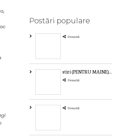
a,
e
Postări populare
fac
0 reactii
a
stiri (PENTRU MAINE)...
0 reactii
0 reactii
egi
o