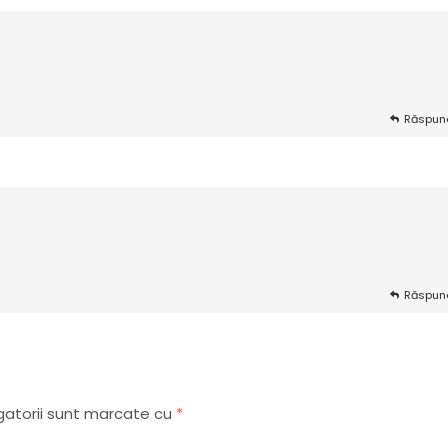
Răspun
Răspun
gatorii sunt marcate cu
*