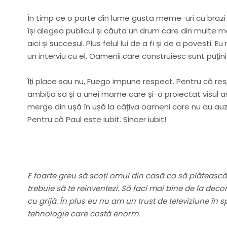
În timp ce o parte din lume gusta meme-uri cu brazi ș
își alegea publicul și căuta un drum care din multe 
aici și succesul. Plus felul lui de a fi și de a povesti.
un interviu cu el. Oamenii care construiesc sunt puțini
Îți place sau nu, Fuego impune respect. Pentru că res
ambiția sa și a unei mame care și-a proiectat visul asu
merge din ușă în ușă la câțiva oameni care nu au auzit
Pentru că Paul este iubit. Sincer iubit!
E foarte greu să scoți omul din casă ca să plătească bi
trebuie să te reinventezi. Să faci mai bine de la decor
cu grijă. În plus eu nu am un trust de televiziune în
tehnologie care costă enorm.