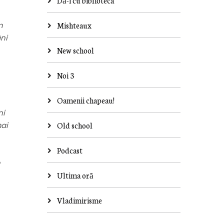
Dă-i cu biblioteca
m
Mishteaux
âni
New school
Noi 3
Oamenii chapeau!
ni
mai
Old school
Podcast
Ultima oră
Vladimirisme