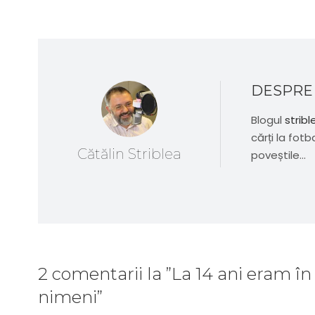
DESPRE
Blogul
stribl
cărți la fotb
Cătălin Striblea
poveștile...
2 comentarii
la
”La 14 ani eram în 
nimeni”