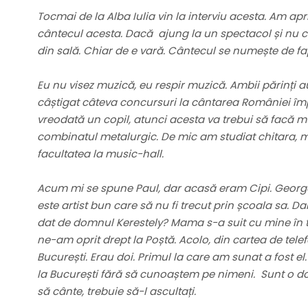
Tocmai de la Alba Iulia vin la interviu acesta. Am ap
cântecul acesta. Dacă ajung la un spectacol și nu
din sală. Chiar de e vară. Cântecul se numește de fa
Eu nu visez muzică, eu respir muzică. Ambii părinți a
câștigat câteva concursuri la cântarea României împr
vreodată un copil, atunci acesta va trebui să facă mu
combinatul metalurgic. De mic am studiat chitara, 
facultatea la music-hall.
Acum mi se spune Paul, dar acasă eram Cipi. George
este artist bun care să nu fi trecut prin școala sa. Da
dat de domnul Kerestely? Mama s-a suit cu mine în 
ne-am oprit drept la Poștă. Acolo, din cartea de telef
București. Erau doi. Primul la care am sunat a fost 
la București fără să cunoaștem pe nimeni. Sunt o d
să cânte, trebuie să-l ascultați.