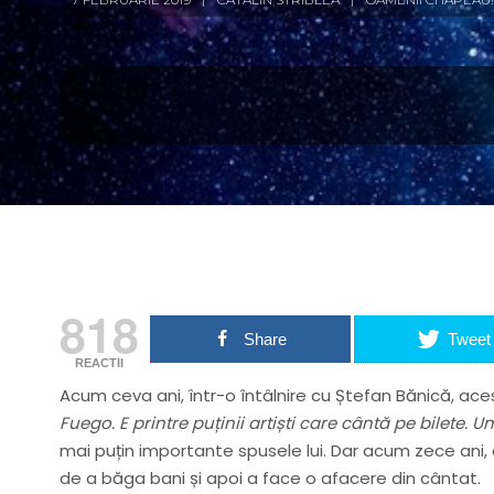
818
Share
Tweet
REACTII
Acum ceva ani, într-o întâlnire cu Ștefan Bănică, a
Fuego. E printre puținii artiști care cântă pe bilete. Um
mai puțin importante spusele lui. Dar acum zece ani,
de a băga bani și apoi a face o afacere din cântat.