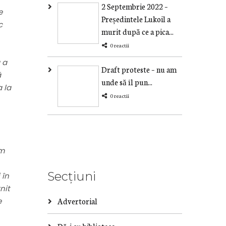
2 Septembrie 2022 –
e
Președintele Lukoil a
c
murit după ce a pica...
0 reactii
 a
Draft proteste – nu am
ă
unde să îl pun...
 la
0 reactii
am
Secțiuni
 în
nit
e
Advertorial