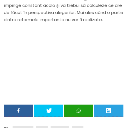
împinge constant acolo și va trebui să calculeze ce are
de făcut în perspectiva alegerilor. Mai ales când o parte
dintre reformele importante nu vor fi realizate.
Nu rata niciun articol important
Primește notificări prin email atunci când am lucruri
importante să îți transmit!
Adresa ta de email...
Email
Vreau să mă abonez