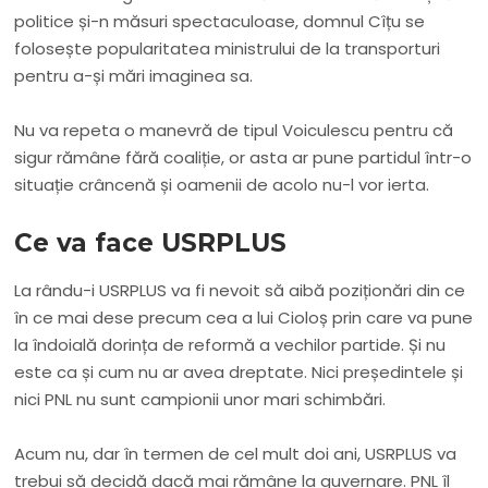
politice și-n măsuri spectaculoase, domnul Cîțu se
folosește popularitatea ministrului de la transporturi
pentru a-și mări imaginea sa.
Nu va repeta o manevră de tipul Voiculescu pentru că
sigur rămâne fără coaliție, or asta ar pune partidul într-o
situație crâncenă și oamenii de acolo nu-l vor ierta.
Ce va face USRPLUS
La rându-i USRPLUS va fi nevoit să aibă poziționări din ce
în ce mai dese precum cea a lui Cioloș prin care va pune
la îndoială dorința de reformă a vechilor partide. Și nu
este ca și cum nu ar avea dreptate. Nici președintele și
nici PNL nu sunt campionii unor mari schimbări.
Acum nu, dar în termen de cel mult doi ani, USRPLUS va
trebui să decidă dacă mai rămâne la guvernare. PNL îl