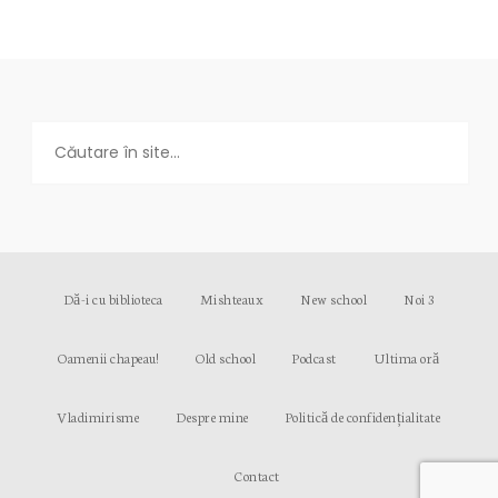
Dă-i cu biblioteca
Mishteaux
New school
Noi 3
Oamenii chapeau!
Old school
Podcast
Ultima oră
Vladimirisme
Despre mine
Politică de confidențialitate
Contact