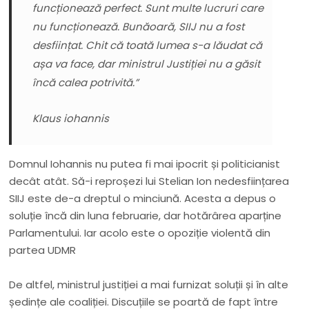
funcționează perfect. Sunt multe lucruri care
nu funcționează. Bunăoară, SIIJ nu a fost
desființat. Chit că toată lumea s-a lăudat că
așa va face, dar ministrul Justiției nu a găsit
încă calea potrivită.”
Klaus iohannis
Domnul Iohannis nu putea fi mai ipocrit și politicianist
decât atât. Să-i reproșezi lui Stelian Ion nedesființarea
SIIJ este de-a dreptul o minciună. Acesta a depus o
soluție încă din luna februarie, dar hotărârea aparține
Parlamentului. Iar acolo este o opoziție violentă din
partea UDMR
De altfel, ministrul justiției a mai furnizat soluții și în alte
ședințe ale coaliției. Discuțiile se poartă de fapt între