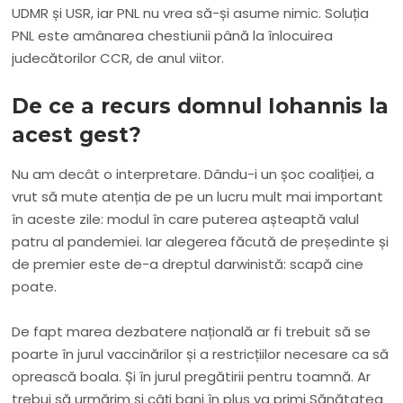
UDMR și USR, iar PNL nu vrea să-și asume nimic. Soluția
PNL este amânarea chestiunii până la înlocuirea
judecătorilor CCR, de anul viitor.
De ce a recurs domnul Iohannis la
acest gest?
Nu am decât o interpretare. Dându-i un șoc coaliției, a
vrut să mute atenția de pe un lucru mult mai important
în aceste zile: modul în care puterea așteaptă valul
patru al pandemiei. Iar alegerea făcută de președinte și
de premier este de-a dreptul darwinistă: scapă cine
poate.
De fapt marea dezbatere națională ar fi trebuit să se
poarte în jurul vaccinărilor și a restricțiilor necesare ca să
oprească boala. Și în jurul pregătirii pentru toamnă. Ar
trebui să urmărim și câți bani în plus va primi Sănătatea