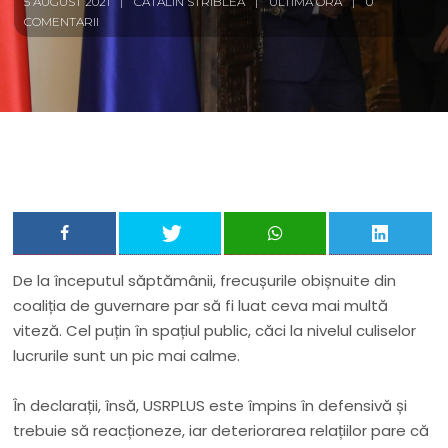
5 AUGUST 2021
CĂTĂLIN STRIBLEA
ULTIMA ORĂ
0
COMENTARII
De la începutul săptămânii, frecușurile obișnuite din
coaliția de guvernare par să fi luat ceva mai multă
viteză. Cel puțin în spațiul public, căci la nivelul culiselor
lucrurile sunt un pic mai calme.
În declarații, însă, USRPLUS este împins în defensivă și
trebuie să reacționeze, iar deteriorarea relațiilor pare că