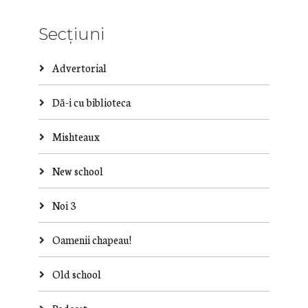
Secțiuni
Advertorial
Dă-i cu biblioteca
Mishteaux
New school
Noi 3
Oamenii chapeau!
Old school