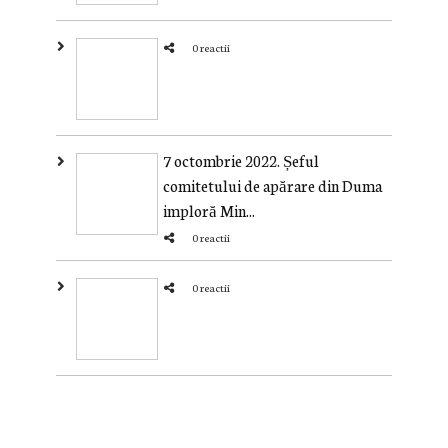
0 reactii
7 octombrie 2022. Șeful
comitetului de apărare din Duma
imploră Min...
0 reactii
0 reactii