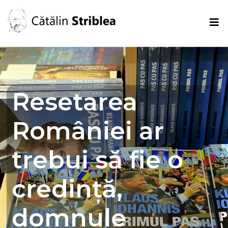
Resetarea
României ar
trebui să fie o
credință,
domnule