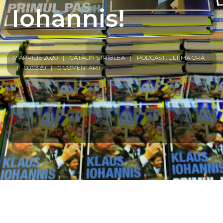
Iohannis!
17 APRILIE 2020
CĂTĂLIN STRIBLEA
PODCAST
,
ULTIMA ORĂ
00:03:39
0 COMENTARII