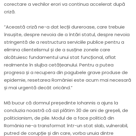
corectare a vechilor erori va continua accelerat după
criză.
”
Această criză ne-a dat lecții dureroase, care trebuie
însușite, despre nevoia de a întări statul, despre nevoia
stringentă de a restructura serviciile publice pentru a
elimina clientelismul și de a susține zonele care
alcătuiesc fundamentul unui stat funcțional, aflat
realmente în slujba cetățeanului.
Pentru a putea
progresa și a recupera din pagubele grave produse de
epidemie, resetarea României este acum mai necesară
și mai urgentă decât oricând.
”
Mă bucur că domnul președinte Iohannis a ajuns la
concluzia noastră că azi plătim 30 de ani de greșeli, de
politicianism, de pile. Modul de a face politică din
România ne-a transformat într-un stat slab, vulnerabil,
putred de corupție și din care, vorba unuia dintre