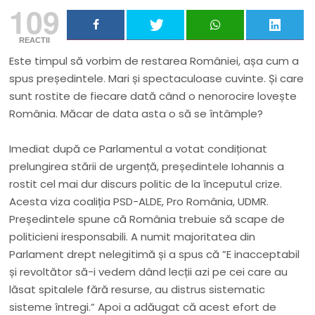
109
REACTII
Este timpul să vorbim de restarea României, așa cum a
spus președintele. Mari și spectaculoase cuvinte. Și care
sunt rostite de fiecare dată când o nenorocire lovește
România. Măcar de data asta o să se întâmple?
Imediat după ce Parlamentul a votat condiționat
prelungirea stării de urgență, președintele Iohannis a
rostit cel mai dur discurs politic de la începutul crize.
Acesta viza coaliția PSD-ALDE, Pro România, UDMR.
Președintele spune că România trebuie să scape de
politicieni iresponsabili. A numit majoritatea din
Parlament drept nelegitimă și a spus că ”
E inacceptabil
și revoltător să-i vedem dând lecții azi pe cei care au
lăsat spitalele fără resurse, au distrus sistematic
sisteme întregi.” Apoi a adăugat că acest efort de