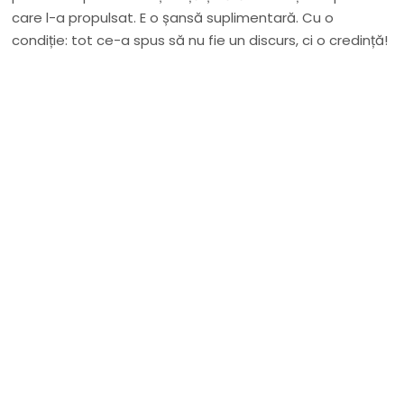
care l-a propulsat. E o șansă suplimentară. Cu o
condiție: tot ce-a spus să nu fie un discurs, ci o credință!
Nu rata niciun articol important
Primește notificări prin email atunci când am lucruri
importante să îți transmit!
Adresa ta de email...
Email
Vreau să mă abonez