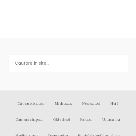
Dă-i cu biblioteca
Mishteaux
New school
Noi 3
Oamenii chapeau!
Old school
Podcast
Ultima oră
Vladimirisme
Despre mine
Politică de confidențialitate