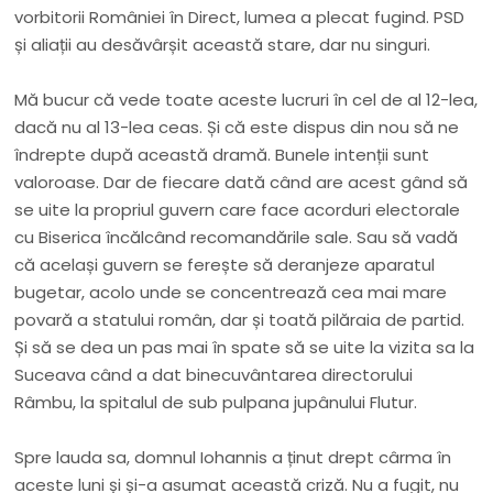
vorbitorii României în Direct, lumea a plecat fugind. PSD
și aliații au desăvârșit această stare, dar nu singuri.
Mă bucur că vede toate aceste lucruri în cel de al 12-lea,
dacă nu al 13-lea ceas. Și că este dispus din nou să ne
îndrepte după această dramă. Bunele intenții sunt
valoroase. Dar de fiecare dată când are acest gând să
se uite la propriul guvern care face acorduri electorale
cu Biserica încălcând recomandările sale. Sau să vadă
că același guvern se ferește să deranjeze aparatul
bugetar, acolo unde se concentrează cea mai mare
povară a statului român, dar și toată pilăraia de partid.
Și să se dea un pas mai în spate să se uite la vizita sa la
Suceava când a dat binecuvântarea directorului
Râmbu, la spitalul de sub pulpana jupânului Flutur.
Spre lauda sa, domnul Iohannis a ținut drept cârma în
aceste luni și și-a asumat această criză. Nu a fugit, nu