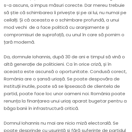
s-a ascuns, a impus măsuri corecte. Dar mereu trebuie
să știe că schimbarea îi privește și pe ai lui, nu numai pe
ceilalți. Și că aceasta e o schimbare profundă, a unui
mod vechi de a face politică cu aranjamente și
compromisuri de suprafață, cu unul în care să pornim o
țară modernă.
Da, domnule Iohannis, după 30 de ani e timpul să vină o
altă generație de politicieni. Ca în orice criză, și în
aceasta este ascunsă o oportunitate. Condusă corect,
România are o șansă uriașă. Se poate despovăra de
instituții inutile, poate să se lipsească de clientela de
partid, poate face loc unor oameni noi. România poate
renunța la finanțarea unui uriaș aparat bugetar pentru a
băga banii în infrastructură critică.
Domnul Iohannis nu mai are nicio miză electorală. Se
poate desprinde cu ușurință și fără suferințe de partidul