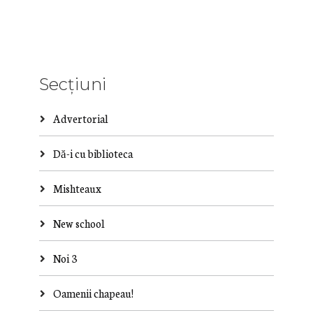
Secțiuni
Advertorial
Dă-i cu biblioteca
Mishteaux
New school
Noi 3
Oamenii chapeau!