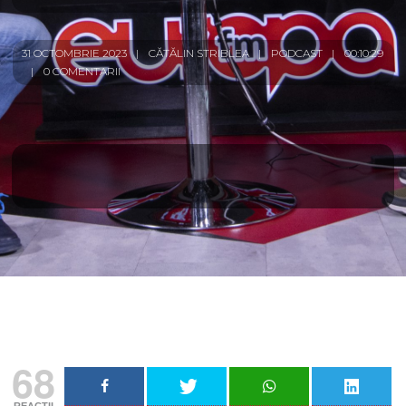
31 OCTOMBRIE 2023
CĂTĂLIN STRIBLEA
PODCAST
00:10:29
0 COMENTARII
68