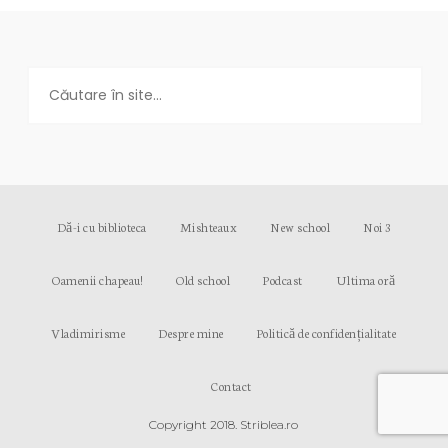
Dă-i cu biblioteca
Mishteaux
New school
Noi 3
Oamenii chapeau!
Old school
Podcast
Ultima oră
Vladimirisme
Despre mine
Politică de confidențialitate
Contact
Copyright 2018. Striblea.ro