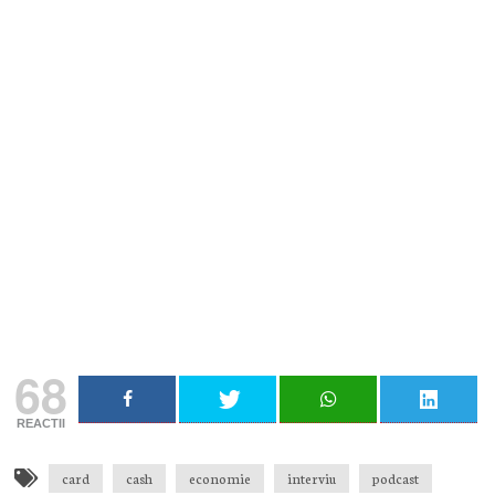
Nu rata niciun articol important
Primește notificări prin email atunci când am lucruri
importante să îți transmit!
Adresa ta de email...
Email
Vreau să mă abonez
68
REACTII
card
cash
economie
interviu
podcast