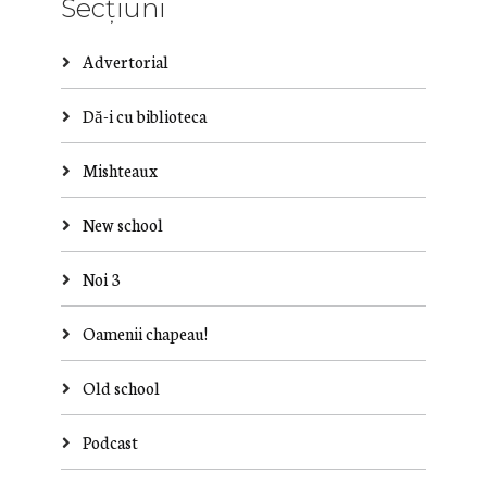
Secțiuni
Advertorial
Dă-i cu biblioteca
Mishteaux
New school
Noi 3
Oamenii chapeau!
Old school
Podcast