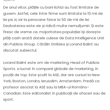
REACTII
De anul viitor, plățile cu bani lichizi au fost limitate de
guvern. Astfel, cele între firme sunt limitate la 10 mii de
lei pe zi, iar la persoane fizice la 50 de mii de lei.
Dezbaterea este vie și ridică multe nemulțumiri. Și este
firesc de vreme ce, majoritatea populației își dorește
plăți cash arată datele culese de Data Intelligence Unit
din Publicis Group. Cătălin Striblea și Lorand Balint au
discutat subiectul.
Lorand Balint este om de marketing, Head of Publicis
Sports. a lucrat în companii globale de marketing, în
poziții de top. Este școlit la ASE, dar are cursuri la New
York, Boston, Londra, Ierusalim, Amsterdam. Predă ca
profesor asociat la ASE sau la MBA-ul Româno-
Canadian. Este editorialist în publicații de afaceri sau de
sport.