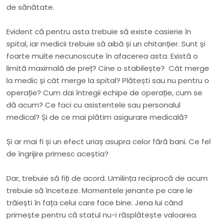
de sănătate.
Evident că pentru asta trebuie să existe casierie în
spital, iar medicii trebuie să aibă și un chitanțier. Sunt și
foarte multe necunoscute în afacerea asta. Există o
limită maximală de preț? Cine o stabilește? Cât merge
la medic și cât merge la spital? Plătești sau nu pentru o
operație? Cum dai întregii echipe de operație, cum se
dă acum? Ce faci cu asistentele sau personalul
medical? Și de ce mai plătim asigurare medicală?
Și ar mai fi și un efect uriaș asupra celor fără bani. Ce fel
de îngrijire primesc aceștia?
Dar, trebuie să fiți de acord. Umilința reciprocă de acum
trebuie să înceteze. Momentele jenante pe care le
trăiești în fața celui care face bine. Jena lui când
primește pentru că statul nu-i răsplătește valoarea.