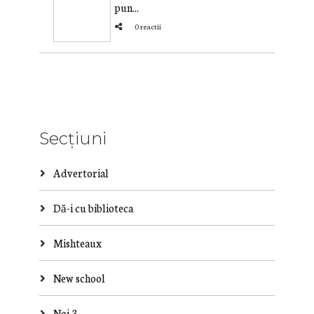
pun...
0 reactii
Secțiuni
Advertorial
Dă-i cu biblioteca
Mishteaux
New school
Noi 3