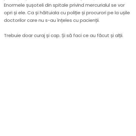
Enormele șușoteli din spitale privind mercurialul se vor
opri și ele. Ca și hăituiala cu poliție și procurori pe la ușile
doctorilor care nu s-au înțeles cu pacienții.
Trebuie doar curaj și cap. Și să faci ce au făcut și alții.
Nu rata niciun articol important
Primește notificări prin email atunci când am lucruri
importante să îți transmit!
Adresa ta de email...
Email
Vreau să mă abonez