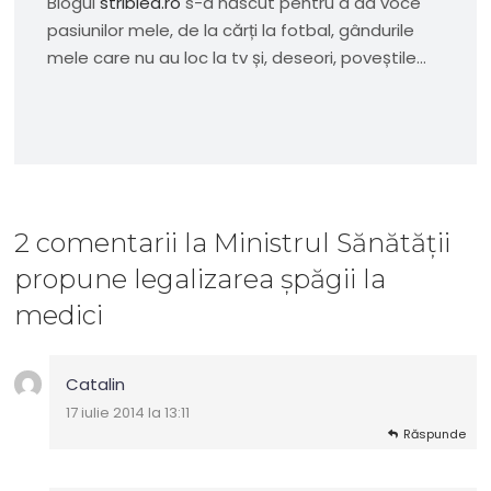
Blogul
striblea.ro
s-a născut pentru a da voce
pasiunilor mele, de la cărți la fotbal, gândurile
mele care nu au loc la tv și, deseori, poveștile...
2 comentarii
la
Ministrul Sănătății
propune legalizarea șpăgii la
medici
Catalin
17 iulie 2014 la 13:11
Răspunde