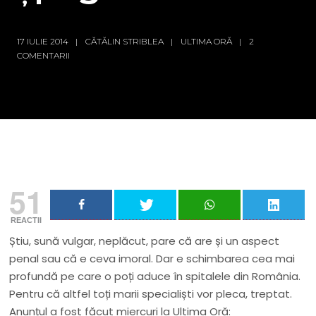
17 IULIE 2014
CĂTĂLIN STRIBLEA
ULTIMA ORĂ
2
COMENTARII
51
REACTII
Știu, sună vulgar, neplăcut, pare că are și un aspect
penal sau că e ceva imoral. Dar e schimbarea cea mai
profundă pe care o poți aduce în spitalele din România.
Pentru că altfel toți marii specialiști vor pleca, treptat.
Anunțul a fost făcut miercuri la Ultima Oră: