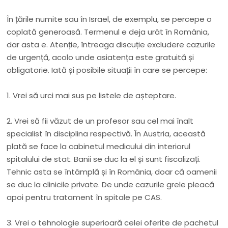
În țările numite sau în Israel, de exemplu, se percepe o
coplată generoasă. Termenul e deja urât în România,
dar asta e. Atenție, întreaga discuție excludere cazurile
de urgență, acolo unde asiatența este gratuită și
obligatorie. Iată și posibile situații în care se percepe:
1. Vrei să urci mai sus pe listele de așteptare.
2. Vrei să fii văzut de un profesor sau cel mai înalt
specialist în disciplina respectivă. În Austria, această
plată se face la cabinetul medicului din interiorul
spitalului de stat. Banii se duc la el și sunt fiscalizați.
Tehnic asta se întâmplă și în România, doar că oamenii
se duc la clinicile private. De unde cazurile grele pleacă
apoi pentru tratament în spitale pe CAS.
3. Vrei o tehnologie superioară celei oferite de pachetul