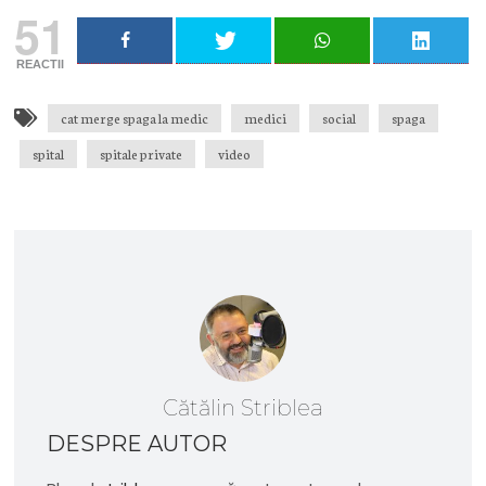
51
REACTII
cat merge spaga la medic
medici
social
spaga
spital
spitale private
video
Cătălin Striblea
DESPRE AUTOR