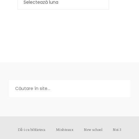
Dă-i cu biblioteca
Mishteaux
New school
Noi 3