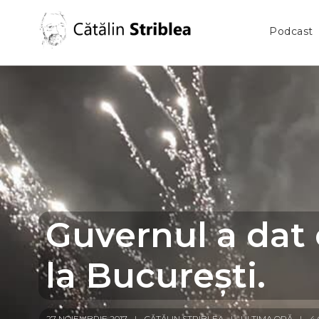
Podcast
Guvernul a dat c
la București.
27 NOIEMBRIE 2017
CĂTĂLIN STRIBLEA
ULTIMA ORĂ
4