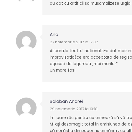
au dat cu artificii sa musamalizeze urgi
Ana
27 noiembrie 2017 la 17:37
Aseara,la teattul national,s-a dat masura 
improvizatia(ce era acceptata de regizor) 
agasati de logoreea „mai marilor”..
Un mare fâs!
Balaban Andrei
29 noiembrie 2017 la 10:18
Imi pare rău pentru ce urmează să vă tra
M-aţi dezamăgit total în emisiunea de azi 
că noi ăştia din popor nu urmărim , ca alte