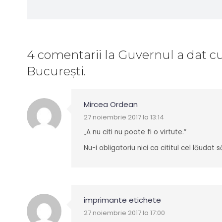
4 comentarii
la
Guvernul a dat cu 
București.
Mircea Ordean
27 noiembrie 2017 la 13:14
„A nu citi nu poate fi o virtute.”
Nu-i obligatoriu nici ca cititul cel lăudat s
imprimante etichete
27 noiembrie 2017 la 17:00