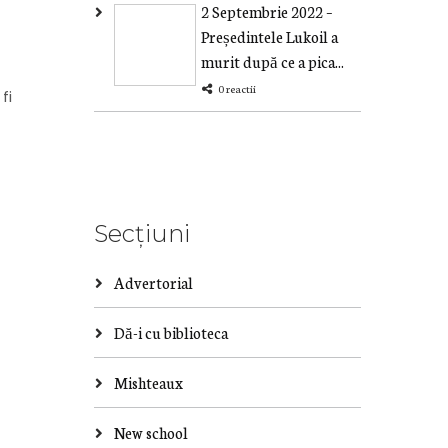
2 Septembrie 2022 –
Președintele Lukoil a
murit după ce a pica...
0 reactii
fi
Secțiuni
Advertorial
Dă-i cu biblioteca
Mishteaux
New school