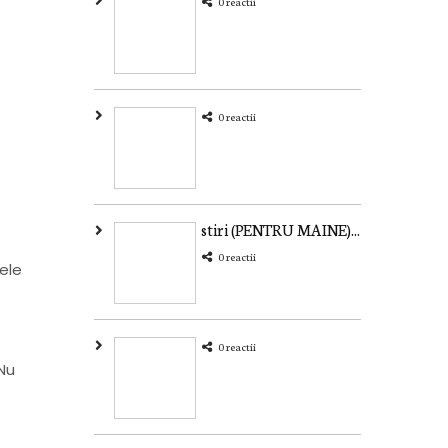
0 reactii
0 reactii
stiri (PENTRU MAINE)...
0 reactii
nele
0 reactii
Nu