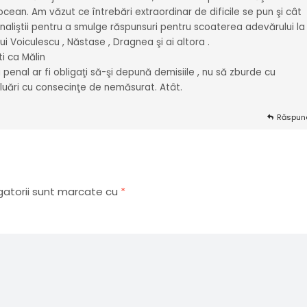
 ocean. Am văzut ce întrebări extraordinar de dificile se pun şi cât
jurnaliştii pentru a smulge răspunsuri pentru scoaterea adevărului la
ui Voiculescu , Năstase , Dragnea şi ai altora .
ti ca Mălin
ţi penal ar fi obligaţi să-şi depună demisiile , nu să zburde cu
oluări cu consecinţe de nemăsurat. Atât.
Răspun
gatorii sunt marcate cu
*