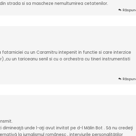
a din strada si sa mascheze nemultumirea cetatenilor.
Răspun
fatarniciei cu un Caramitru intepenit in functie si care interzice
,cu un tariceanu senil si cu o orchestra cu tineri instrumentisti
Răspun
nsmit.
dimineaţă unde l-aţi avut invitat pe d-l Mălin Bot . Să nu credeţi
rnativă la jurnalismul românesc , interviurile personalităţilor