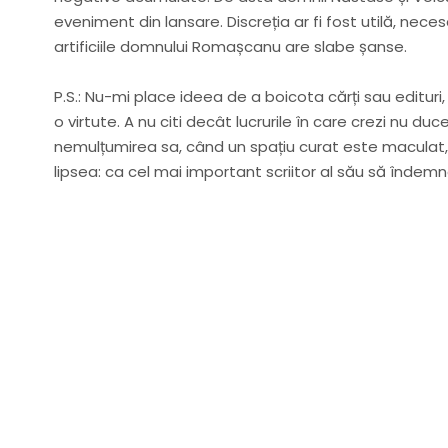
eveniment din lansare. Discreția ar fi fost utilă, nec
artificiile domnului Romașcanu are slabe șanse.
P.S.: Nu-mi place ideea de a boicota cărți sau edituri
o virtute. A nu citi decât lucrurile în care crezi nu duc
nemulțumirea sa, când un spațiu curat este maculat, d
lipsea: ca cel mai important scriitor al său să îndemn
Nu rata nic
Primește notificări prin email atu
Adresa ta de email...
Email
Vrea