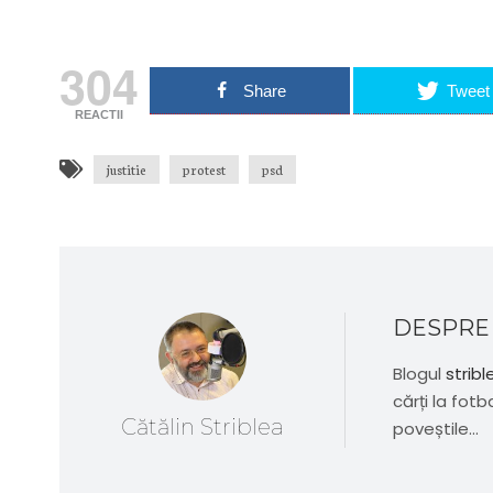
304
Share
Tweet
REACTII
justitie
protest
psd
DESPRE
Blogul
stribl
cărți la fotb
Cătălin Striblea
poveștile...