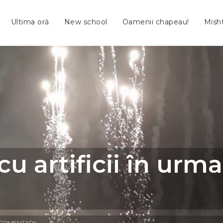
Ultima oră
New school
Oamenii chapeau!
Mish
u artificii în urm
 COMENTARII