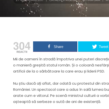
304
Share
Tweet
REACTII
Mii de oameni în stradă împotriva unei puteri discreți
o manieră greșită statul român. Și o coloană nesfârși
artificii de la o sărbătoare la care erau și liderii PSD.
Nu știu dacă ați aflat, dar odată cu protestul din st
României. Un spectacol care a adus în sală lumea bună 
arate cum e viitorul. Pe scenă ministrul culturii a vo
așteaptă să serbeze o sută de ani de existență.