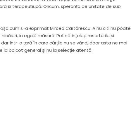
esară și terapeutiucă. Oricum, speranța de unitate de sub
, așa cum s-a exprimat Mircea Cărtărescu. A nu citi nu poate 
e nicăieri, în egală măsură. Pot să înțeleg resorturile și
ar într-o țară în care cărțile nu se vând, doar asta ne mai
e la boicot general și nu la selecție atentă.
iun articol important
nci când am lucruri importante să îți transmit!
u să mă abonez