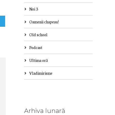
Noi 3
Oamenii chapeau!
Old school
Podcast
Ultima oră
Vladimirisme
Arhiva lunară