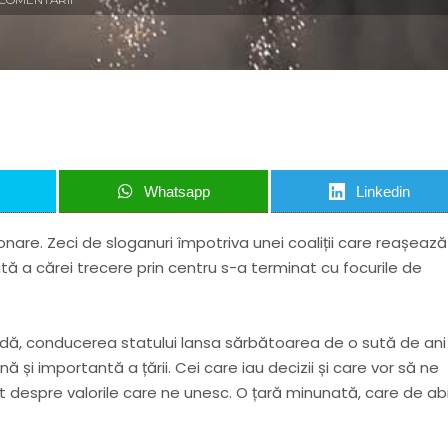
Whatsapp
Linkedin
onare. Zeci de sloganuri împotriva unei coaliții care reașeaz
tă a cărei trecere prin centru s-a terminat cu focurile de
radă, conducerea statului lansa sărbătoarea de o sută de ani
și importantă a țării. Cei care iau decizii și care vor să ne
rbit despre valorile care ne unesc. O țară minunată, care de ab