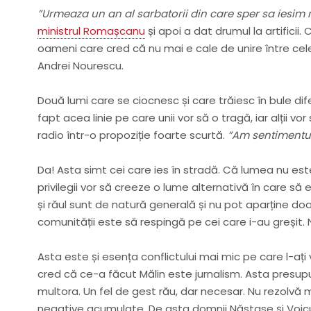
”Urmeaza un an al sarbatorii din care sper sa iesim 
ministrul Romașcanu
și apoi a dat drumul la artifici
oameni care cred că nu mai e cale de unire între cel
Andrei Nourescu.
Două lumi care se ciocnesc și care trăiesc în bule d
fapt acea linie pe care unii vor să o tragă, iar alții v
radio într-o propoziție foarte scurtă.
”Am sentimentul 
Da! Asta simt cei care ies în stradă. Că lumea nu este
privilegii vor să creeze o lume alternativă în care să 
și răul sunt de natură generală și nu pot aparține doar 
comunității este să respingă pe cei care i-au greșit. 
Asta este și esența conflictului mai mic pe care l-a
cred că ce-a făcut Mălin este jurnalism. Asta presupun
multora. Un fel de gest rău, dar necesar. Nu rezolvă m
negative acumulate. De asta domnii Năstase și Voicul