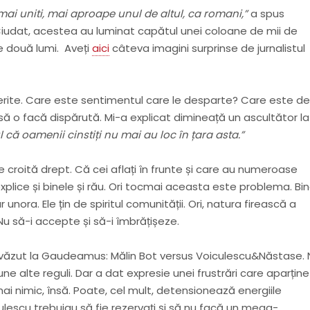
mai uniti, mai aproape unul de altul, ca romani,”
a spus
i. Ciudat, acestea au luminat capătul unei coloane de mii de
e două lumi. Aveți
aici
câteva imagini surprinse de jurnalistul
iferite. Care este sentimentul care le desparte? Care este de
or să o facă dispărută. Mi-a explicat dimineață un ascultător la
că oamenii cinstiți nu mai au loc în țara asta.”
 croită drept. Că cei aflați în frunte și care au numeroase
explice și binele și rău. Ori tocmai aceasta este problema. Bi
unora. Ele țin de spiritul comunității. Ori, natura firească a
Nu să-i accepte și să-i îmbrățișeze.
ți văzut la Gaudeamus: Mălin Bot versus Voiculescu&Năstase. 
e alte reguli. Dar a dat expresie unei frustrări care aparține
ai nimic, însă. Poate, cel mult, detensionează energiile
escu trebuiau să fie rezervați și să nu facă un mega-