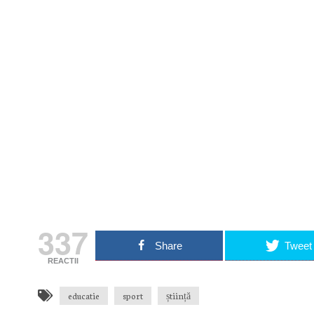
Nu rata nic
Primește notificări prin email atu
Adresa ta de email...
Email
Vrea
337
Share
Tweet
REACTII
educatie
sport
știință