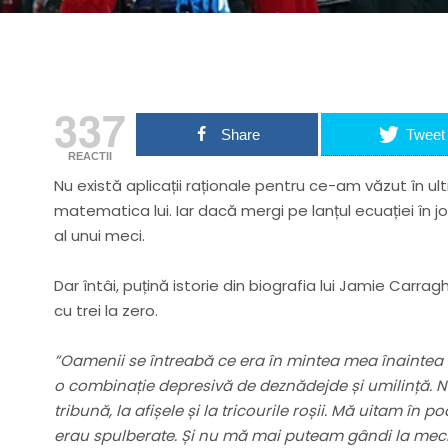
337
Share
Tweet
REACTII
Nu există aplicații raționale pentru ce-am văzut în ul
matematica lui. Iar dacă mergi pe lanțul ecuației în jos
al unui meci.
Dar întâi, puțină istorie din biografia lui Jamie Carrag
cu trei la zero.
”Oamenii se întreabă ce era în mintea mea înaintea
o combinație depresivă de deznădejde și umilință. Nu
tribună, la afișele și la tricourile roșii. Mă uitam în
erau spulberate. Și nu mă mai puteam gândi la meci.