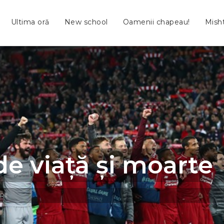
Ultima oră
New school
Oamenii chapeau!
Mish
de viață și moarte
RII