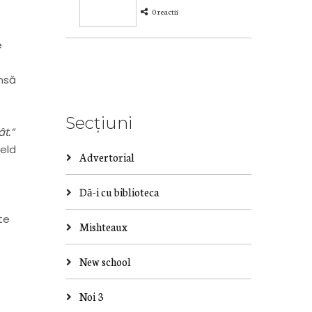
0 reactii
e
însă
Secțiuni
t.”
ield
Advertorial
Dă-i cu biblioteca
te
Mishteaux
New school
Noi 3