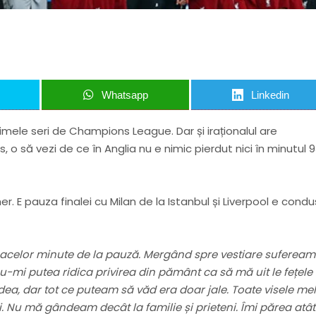
Whatsapp
Linkedin
timele seri de Champions League. Dar și iraționalul are
, o să vezi de ce în Anglia nu e nimic pierdut nici în minutul 
her. E pauza finalei cu Milan de la Istanbul și Liverpool e cond
 acelor minute de la pauză. Mergând spre vestiare sufeream
-mi putea ridica privirea din pământ ca să mă uit le fețele
 podea, dar tot ce puteam să văd era doar jale. Toate visele me
 Nu mă gândeam decât la familie și prieteni. Îmi părea atât