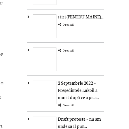
Și
stiri (PENTRU MAINE)...
0 reactii
0 reactii
ne
sa.
2 Septembrie 2022 –
Președintele Lukoil a
o
murit după ce a pica...
0 reactii
Draft proteste – nu am
m,
unde să îl pun...