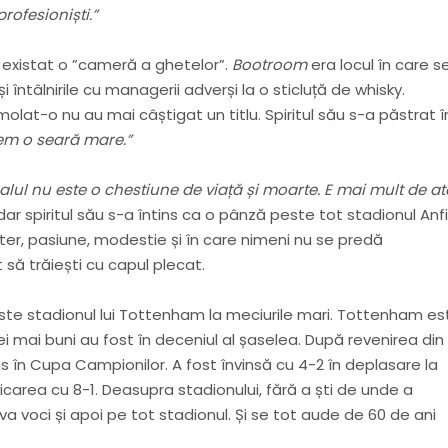
rofesioniști.”
 a existat o ”cameră a ghetelor”.
Bootroom
era locul în care s
i întâlnirile cu managerii adverși la o sticluță de whisky.
olat-o nu au mai câștigat un titlu. Spiritul său s-a păstrat 
avem o seară mare.”
alul nu este o chestiune de viață și moarte. E mai mult de atâ
r spiritul său s-a întins ca o pânză peste tot stadionul Anf
acter, pasiune, modestie și în care nimeni nu se predă
t să trăiești cu capul plecat.
 peste stadionul lui Tottenham la meciurile mari. Tottenham es
cei mai buni au fost în deceniul al șaselea. După revenirea din
s în Cupa Campionilor. A fost învinsă cu 4-2 în deplasare la
icarea cu 8-1. Deasupra stadionului, fără a ști de unde a
teva voci și apoi pe tot stadionul. Și se tot aude de 60 de ani