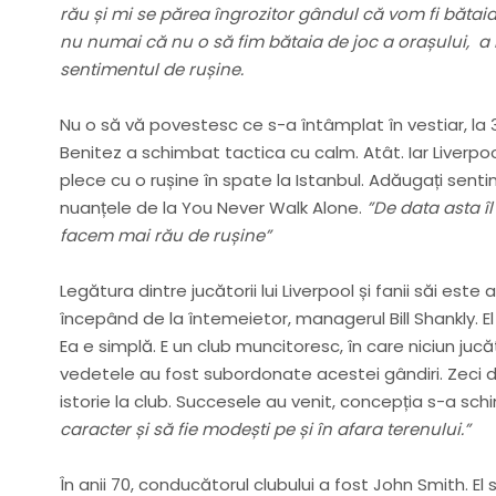
rău și mi se părea îngrozitor gândul că vom fi bătai
nu numai că nu o să fim bătaia de joc a orașului, a în
sentimentul de rușine.
Nu o să vă povestesc ce s-a întâmplat în vestiar, la 
Benitez a schimbat tactica cu calm. Atât. Iar Liverpoo
plece cu o rușine în spate la Istanbul. Adăugați senti
nuanțele de la You Never Walk Alone.
”De data asta îl
facem mai rău de rușine”
Legătura dintre jucătorii lui Liverpool și fanii săi este
începând de la întemeietor, managerul Bill Shankly. El
Ea e simplă. E un club muncitoresc, în care niciun juc
vedetele au fost subordonate acestei gândiri. Zeci de
istorie la club. Succesele au venit, concepția s-a sch
caracter și să fie modești pe și în afara terenului.”
În anii 70, conducătorul clubului a fost John Smith. El 