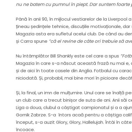
nu ne batem cu pumnul în piept. Dar suntem foarte p
Până în anii 90, în mijlocul vestiarelor de la Liverpool
țineau ședințele tehnice, discuțiile motivaționale, dar ș
Magazia asta era sufletul acelui club. De când au dem
și Carra spune
”că el revine de câte ori trebuie să 
Nu întâmplător Bill Shankly este cel care a spus
”Fotb
Magazia în care s-a născut această frază nu mai e, da
și de aici în toate casele din Anglia. Fotbalul cu car
niciodată. Și, probabil, mai bine mori în picioare decâ
Și, la final, un imn de mulțumire. Unul care se înalță
un club care a trecut binișor de suta de ani. Anii săi 
Liga a doua, clubul a câștigat campionatul și a a ajun
Gornik Zabrze. S-a întors acaă pentru a câștiga calif
început, s-a auzit Glory, Glory, Hallelujah. Întâi în câ
încoace.