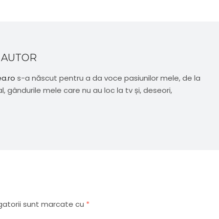
 AUTOR
ea.ro
s-a născut pentru a da voce pasiunilor mele, de la
al, gândurile mele care nu au loc la tv și, deseori,
gatorii sunt marcate cu
*