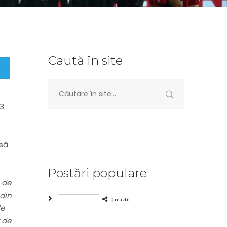
Caută în site
93
usă
Postări populare
 de
 din
0 reactii
le
 de