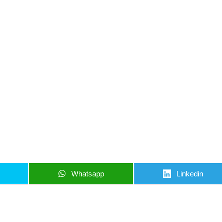
iun articol important
nci când am lucruri importante să îți transmit!
u să mă abonez
Whatsapp
Linkedin