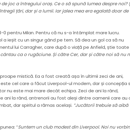
a de joc a întregului oraș. Ce o să spună lumea despre noi? 
tregii țări, dar și a lumii. Iar jalea mea era egalată doar de
3-0 pentru Milan. Pentru că nu s-a întâmplat mare lucru.
l a ieșit cu un singur gând pe tern. Să dea un gol ca să nu
mentul lui Carragher, care după o viață pe Anfield, știe toate
 cântau ca o rugăciune. Și către Cer, dar și către noi să nu 
 aproape mistică. Ea a fost creată așa în ultimii zeci de ani,
 este cel care a făcut Liverpool-ul modern, dar și concepția 
ător nu este mai mare decât echipa. Zeci de ani la rând,
 ani la rând, antrenorii au fost aleși dintre oamenii care au 
imbat, dar spiritul a rămas același.
”Jucătorii trebuie să aibă
spunea: ”
Suntem un club modest din Liverpool. Noi nu vorbi