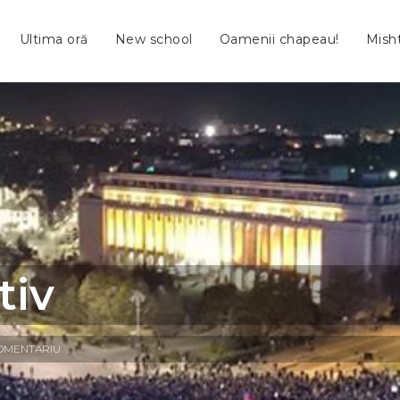
Ultima oră
New school
Oamenii chapeau!
Mish
tiv
COMENTARIU