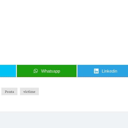
iun articol important
nci când am lucruri importante să îți transmit!
u să mă abonez
Whatsapp
Linkedin
Ponta
victime