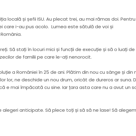
ția locală și șefii ISU. Au plecat trei, au mai rămas doi. Pentru
cei care i-au pus acolo. Lumea este sătulă de voi și
 România.
. Să stați în locuri mici și funcții de execuție și să o luați de 
zecilor de familii pe care le-ați nenorocit.
luție a României în 25 de ani. Plătim din nou cu sânge și din 
lor lor, ne deschide un nou drum, oricât de dureros ar suna. 
rcă e mai împăcată cu sine. Iar țara asta care nu a avut un 
 alegeri anticipate. Să plece toți și să să ne lase! Să alege