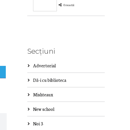
0 reactii
Secțiuni
Advertorial
Dă-i cu biblioteca
Mishteaux
New school
Noi 3