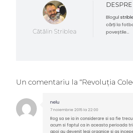
DESPRE
Blogul
stribl
cărți la fotb
Cătălin Striblea
poveștile...
Un comentariu
la “
Revoluția Cole
nelu
7 noiembrie 2015 la 22:00
Rog sa se ia in considerare si sa fie trec
acum si faptul ca in aceasta perioada tr
apoi au devenit legi organice si as incep