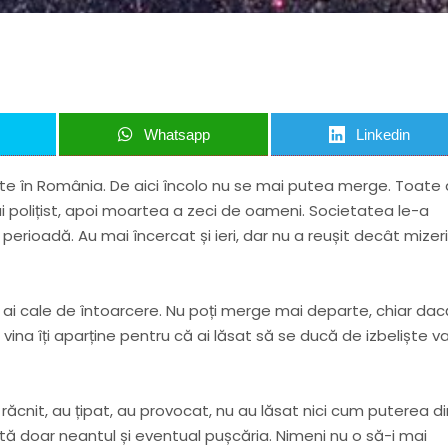
Whatsapp
Linkedin
ște în România. De aici încolo nu se mai putea merge. Toate
i polițist, apoi moartea a zeci de oameni. Societatea le-a
o perioadă. Au mai încercat și ieri, dar nu a reușit decât mizer
ai ai cale de întoarcere. Nu poți merge mai departe, chiar dac
ina îți aparține pentru că ai lăsat să se ducă de izbeliște va
 răcnit, au țipat, au provocat, nu au lăsat nici cum puterea di
ptă doar neantul și eventual pușcăria. Nimeni nu o să-i mai