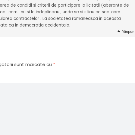
ea de conditii si criterii de participare la licitatii (aberante de
 . com . nu si le indeplineau , unde se si stiau ce soc. com.
ularea contractelor . La societatea romaneasca in aceasta
ata ca in democratia occidentala.
Răspun
gatorii sunt marcate cu
*