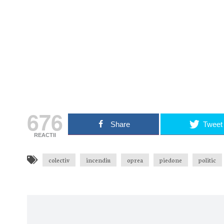
Nu rata nic
Primește notificări prin email atu
Adresa ta de email...
Email
Vrea
676
Share
Tweet
REACTII
colectiv
incendiu
oprea
piedone
politic