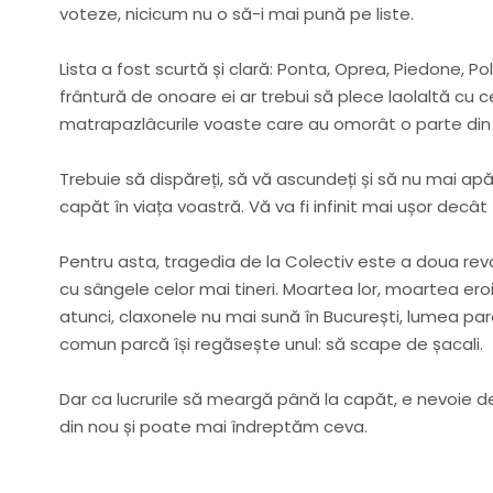
voteze, nicicum nu o să-i mai pună pe liste.
Lista a fost scurtă și clară: Ponta, Oprea, Piedone, Poli
frântură de onoare ei ar trebui să plece laolaltă cu 
matrapazlâcurile voaste care au omorât o parte din
Trebuie să dispăreți, să vă ascundeți și să nu mai apăreți
capăt în viața voastră. Vă va fi infinit mai ușor decât 
Pentru asta, tragedia de la Colectiv este a doua revo
cu sângele celor mai tineri. Moartea lor, moartea eroi
atunci, claxonele nu mai sună în București, lumea pa
comun parcă își regăsește unul: să scape de șacali.
Dar ca lucrurile să meargă până la capăt, e nevoie de
din nou și poate mai îndreptăm ceva.