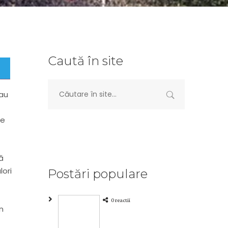
Caută în site
 au
ie
ă
lori
Postări populare
0 reactii
n