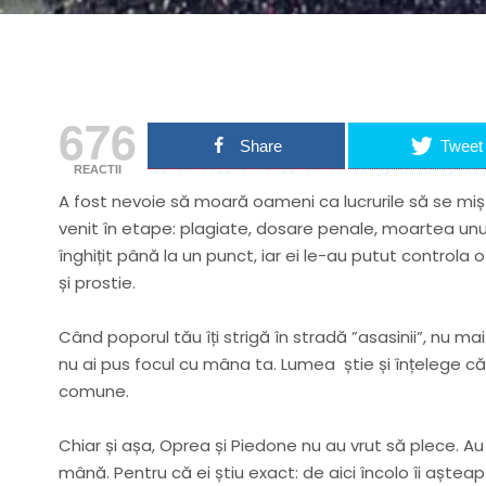
676
Share
Tweet
REACTII
A fost nevoie să moară oameni ca lucrurile să se mi
venit în etape: plagiate, dosare penale, moartea unu
înghițit până la un punct, iar ei le-au putut controla 
și prostie.
Când poporul tău îți strigă în stradă ”asasinii”, nu m
nu ai pus focul cu mâna ta. Lumea știe și înțelege că v
comune.
Chiar și așa, Oprea și Piedone nu au vrut să plece. Au
mână. Pentru că ei știu exact: de aici încolo îi aștea