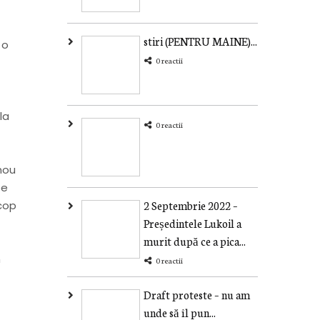
stiri (PENTRU MAINE)...
 o
0 reactii
la
0 reactii
nou
De
scop
2 Septembrie 2022 –
Președintele Lukoil a
murit după ce a pica...
m
0 reactii
Draft proteste – nu am
unde să îl pun...