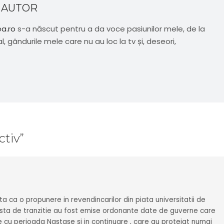
 AUTOR
ea.ro
s-a născut pentru a da voce pasiunilor mele, de la
al, gândurile mele care nu au loc la tv și, deseori,
ctiv
”
uta ca o propunere in revendincarilor din piata universitatii de
ista de tranzitie au fost emise ordonante date de guverne care
e cu perioada Nastase si in continuare , care au protejat numai