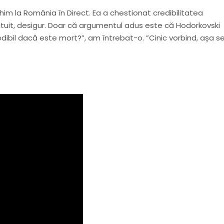
him la România în Direct. Ea a chestionat credibilitatea
drituit, desigur. Doar că argumentul adus este că Hodorkovski
redibil dacă este mort?”, am întrebat-o. ”Cinic vorbind, așa s