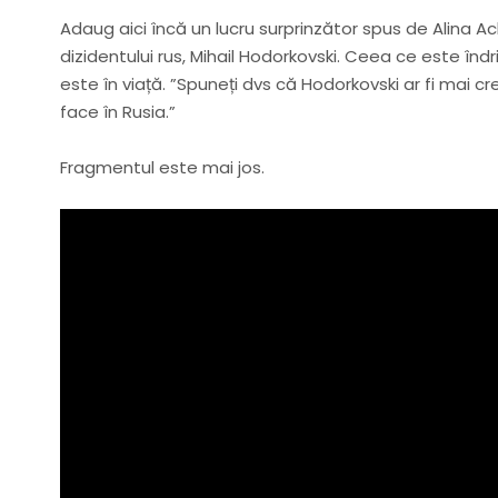
Adaug aici încă un lucru surprinzător spus de Alina Ac
dizidentului rus, Mihail Hodorkovski. Ceea ce este în
este în viață. ”Spuneți dvs că Hodorkovski ar fi mai c
face în Rusia.”
Fragmentul este mai jos.