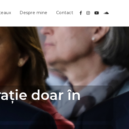
teaux
Despre mine
Contact
ție doar în