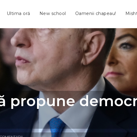
Ultima oră
New school
Oamenii chapeau!
Mish
 propune democra
 COMENTARII