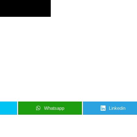
iun articol important
nci când am lucruri importante să îți transmit!
u să mă abonez
Whatsapp
Linkedin