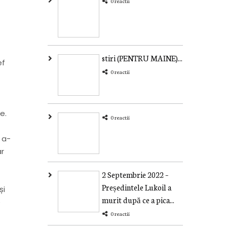
0 reactii
stiri (PENTRU MAINE)...
ef
0 reactii
e.
0 reactii
 a-
ar
2 Septembrie 2022 –
Președintele Lukoil a
și
murit după ce a pica...
e
0 reactii