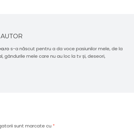
 AUTOR
ea.ro
s-a născut pentru a da voce pasiunilor mele, de la
al, gândurile mele care nu au loc la tv și, deseori,
gatorii sunt marcate cu
*