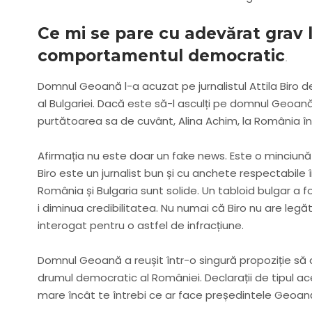
Ce mi se pare cu adevărat grav 
comportamentul democratic
.
Domnul Geoană l-a acuzat pe jurnalistul Attila Biro d
al Bulgariei. Dacă este să-l asculți pe domnul Geoană,
purtătoarea sa de cuvânt, Alina Achim, la România în
Afirmația nu este doar un fake news. Este o minciună
Biro este un jurnalist bun și cu anchete respectabile î
România și Bulgaria sunt solide. Un tabloid bulgar a 
i diminua credibilitatea. Nu numai că Biro nu are le
interogat pentru o astfel de infracțiune.
Domnul Geoană a reușit într-o singură propoziție să 
drumul democratic al României. Declarații de tipul a
mare încât te întrebi ce ar face președintele Geoană