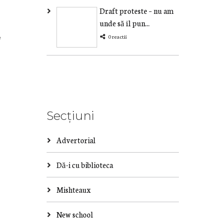
Draft proteste – nu am
unde să îl pun...
e
0 reactii
Secțiuni
Advertorial
Dă-i cu biblioteca
Mishteaux
New school