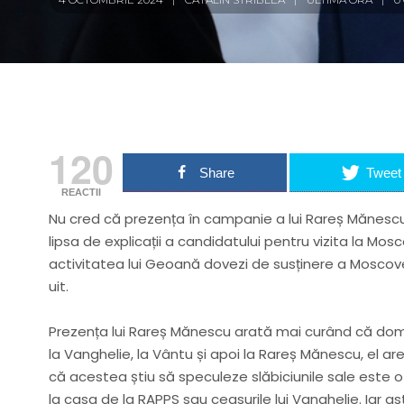
120
Share
Tweet
REACTII
Nu cred că prezența în campanie a lui Rareș Mănescu 
lipsa de explicații a candidatului pentru vizita la Mos
activitatea lui Geoană dovezi de susținere a Moscovei
uit.
Prezența lui Rareș Mănescu arată mai curând că do
la Vanghelie, la Vântu și apoi la Rareș Mănescu, el ar
că acestea știu să speculeze slăbiciunile sale este
la casa de la RAPPS sau ceasurile lui Vanghelie. Iar as