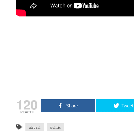
Nu rata nic
Primește notificări prin email atu
Adresa ta de email...
Email
Vrea
120
Share
Tweet
REACTII
alegeri
politic