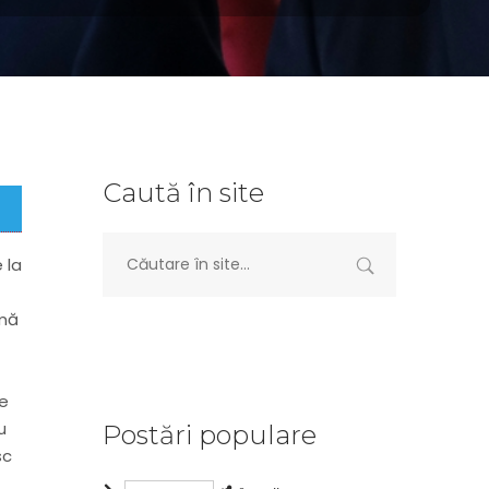
Caută în site
 la
 mă
e
u
Postări populare
sc