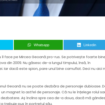
Whatsapp
Linkedin
îl face pe Mircea Geoană pro-rus. Se potrivește foarte bine
cova din 2009. Nu găsesc de-a lungul timpului, însă, în
. Iar dacă este spion, pare unul bine camuflat. Deci nu aici
mnul Geoană nu se poate dezbăra de personaje dubioase. D
e un magnet la astfel de personaje. Că nu le înțelege rolul sa
 o dezbatere. Aș înclina spre cea de-a doua, dacă mă gânde
ta trebuie pus în portretul său.