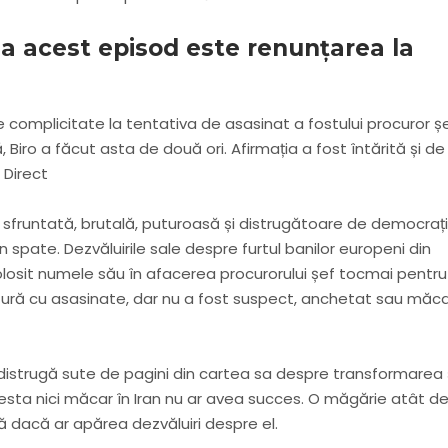
la acest episod este renunțarea la
e complicitate la tentativa de asasinat a fostului procuror ș
 Biro a făcut asta de două ori. Afirmația a fost întărită și de
 Direct
 sfruntată, brutală, puturoasă și distrugătoare de democrați
n spate. Dezvăluirile sale despre furtul banilor europeni din
folosit numele său în afacerea procurorului șef tocmai pentru
gătură cu asasinate, dar nu a fost suspect, anchetat sau măc
distrugă sute de pagini din cartea sa despre transformarea 
cesta nici măcar în Iran nu ar avea succes. O măgărie atât d
 dacă ar apărea dezvăluiri despre el.