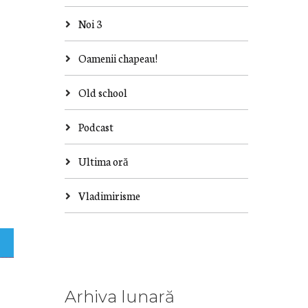
Noi 3
Oamenii chapeau!
Old school
Podcast
Ultima oră
Vladimirisme
Arhiva lunară