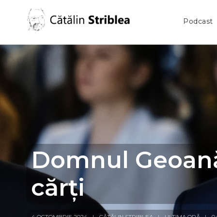
Podcast
Domnul Geoană
cărți
4 OCTOMBRIE 2024
CĂTĂLIN STRIBLEA
ULTIMA ORĂ
0