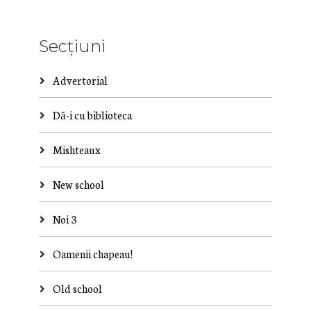
Secțiuni
Advertorial
Dă-i cu biblioteca
Mishteaux
New school
Noi 3
Oamenii chapeau!
Old school