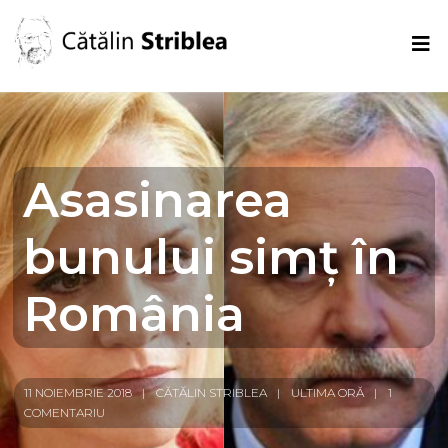
Asasinarea
bunului simț în
România
11 NOIEMBRIE 2018
CĂTĂLIN STRIBLEA
ULTIMA ORĂ
1
COMENTARIU