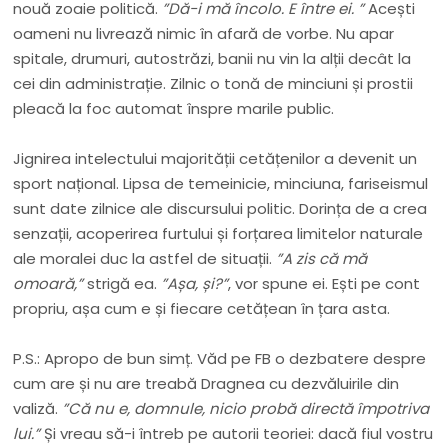
nouă zoaie politică.
”Dă-i mă încolo. E între ei. ”
Acești
oameni nu livrează nimic în afară de vorbe. Nu apar
spitale, drumuri, autostrăzi, banii nu vin la alții decât la
cei din administrație. Zilnic o tonă de minciuni și prostii
pleacă la foc automat înspre marile public.
Jignirea intelectului majorității cetățenilor a devenit un
sport național. Lipsa de temeinicie, minciuna, fariseismul
sunt date zilnice ale discursului politic. Dorința de a crea
senzații, acoperirea furtului și forțarea limitelor naturale
ale moralei duc la astfel de situații.
”A zis că mă
omoară,”
strigă ea.
”Așa, și?”
, vor spune ei. Ești pe cont
propriu, așa cum e și fiecare cetățean în țara asta.
P.S.: Apropo de bun simț. Văd pe FB o dezbatere despre
cum are și nu are treabă Dragnea cu dezvăluirile din
valiză.
”Că nu e, domnule, nicio probă directă împotriva
lui.”
Și vreau să-i întreb pe autorii teoriei: dacă fiul vostru