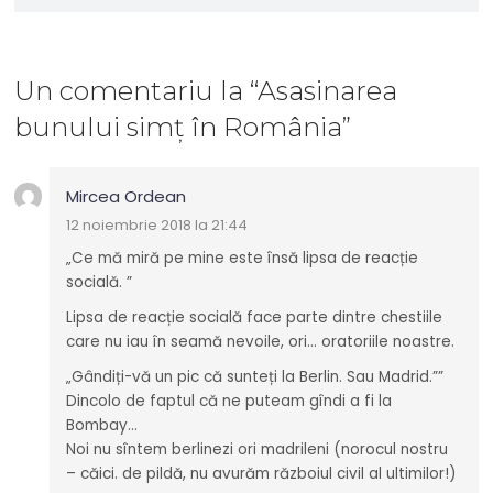
Un comentariu
la “
Asasinarea
bunului simț în România
”
Mircea Ordean
12 noiembrie 2018 la 21:44
„Ce mă miră pe mine este însă lipsa de reacție
socială. ”
Lipsa de reacție socială face parte dintre chestiile
care nu iau în seamă nevoile, ori… oratoriile noastre.
„Gândiți-vă un pic că sunteți la Berlin. Sau Madrid.””
Dincolo de faptul că ne puteam gîndi a fi la
Bombay…
Noi nu sîntem berlinezi ori madrileni (norocul nostru
– căici. de pildă, nu avurăm războiul civil al ultimilor!)