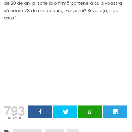
de 20 de ani ar scrie la o firmă parteneră cu a voastră
să ceară 78 de mii de euro, i-ar primi? Și voi ați ști de
asta?
Nu rata niciun articol important
Primește notificări prin email atunci când am lucruri
importante să îți transmit!
Adresa ta de email...
Email
Vreau să mă abonez
793
REACTII