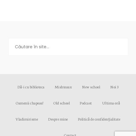
Dă-i cu biblioteca
Mishteaux
New school
Noi 3
Oamenii chapeau!
Old school
Podcast
Ultima oră
Vladimirisme
Despre mine
Politică de confidențialitate
Contact