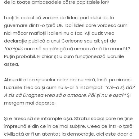
de la toate ambasadele către capitalele lor?
Luați în calcul că vorbim de liderii partidului de la
guvernare dintr-o țară UE. Doi lideri care vorbesc cum
nici măcar mafioții italieni nu o fac. Ați auzit vreo
declarație publică a unui Corleone sau alt șef de
famiglie
care să se plângă că urmează să fie omorât?
Puțin probabil. Ei chiar știu cum funcționează lucrurile
astea.
Absurditatea spuselor celor doi nu miră, însă, pe nimeni.
Lucrurile trec ca și cum nu s-ar fi întâmplat.
”Ce-a zi, bă?
A zis că Dragnea vrea să o omoare. Păi și nu e așa?”
Și
mergem mai departe.
Și e firesc să se întâmple așa. Stratul social care ne ține
împreună e din ce în ce mai subțire. Ceea ce într-o țară
civilizată ar fi un atentat la democrație, aici este doar o