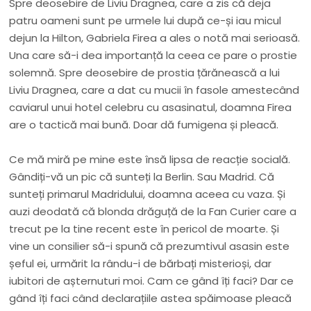
Spre deosebire de Liviu Dragnea, care a zis că deja
patru oameni sunt pe urmele lui după ce-și iau micul
dejun la Hilton, Gabriela Firea a ales o notă mai serioasă.
Una care să-i dea importanță la ceea ce pare o prostie
solemnă. Spre deosebire de prostia țărănească a lui
Liviu Dragnea, care a dat cu mucii în fasole amestecând
caviarul unui hotel celebru cu asasinatul, doamna Firea
are o tactică mai bună. Doar dă fumigena și pleacă.
Ce mă miră pe mine este însă lipsa de reacție socială.
Gândiți-vă un pic că sunteți la Berlin. Sau Madrid. Că
sunteți primarul Madridului, doamna aceea cu vaza. Și
auzi deodată că blonda drăguță de la Fan Curier care a
trecut pe la tine recent este în pericol de moarte. Și
vine un consilier să-i spună că prezumtivul asasin este
șeful ei, urmărit la rându-i de bărbați misterioși, dar
iubitori de așternuturi moi. Cam ce gând îți faci? Dar ce
gând îți faci când declarațiile astea spăimoase pleacă