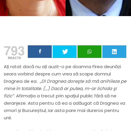
793
REACTII
Ați ratat dacă nu ați auzit-o pe doamna Firea deunăzi
seara vorbind despre cum vrea să scape domnul
Dragnea de ea.
„Dl Dragnea doreşte să mă anihileze pe
mine în totalitate. (…) Dacă ar putea, m-ar lichida şi
fizic”
. Afirmația a trecut prin spațiul public fără să ne
deranjeze. Asta pentru că ea a adăugat că Dragnea va
omorî și Bucureștiul, iar asta pare mai dureros pentru
unii.