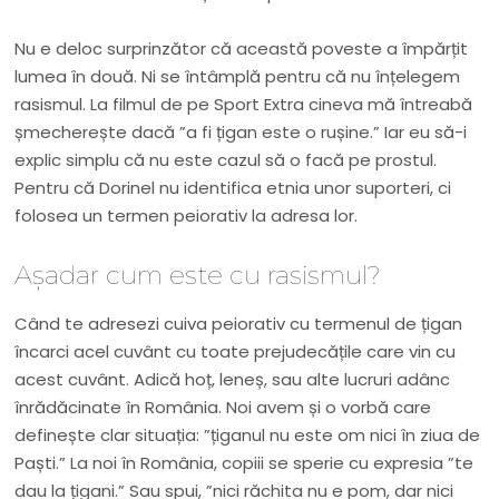
Nu e deloc surprinzător că această poveste a împărțit
lumea în două. Ni se întâmplă pentru că nu înțelegem
rasismul. La filmul de pe Sport Extra cineva mă întreabă
șmecherește dacă ”a fi țigan este o rușine.” Iar eu să-i
explic simplu că nu este cazul să o facă pe prostul.
Pentru că Dorinel nu identifica etnia unor suporteri, ci
folosea un termen peiorativ la adresa lor.
Așadar cum este cu rasismul?
Când te adresezi cuiva peiorativ cu termenul de țigan
încarci acel cuvânt cu toate prejudecățile care vin cu
acest cuvânt. Adică hoț, leneș, sau alte lucruri adânc
înrădăcinate în România. Noi avem și o vorbă care
definește clar situația: ”țiganul nu este om nici în ziua de
Paști.” La noi în România, copiii se sperie cu expresia ”te
dau la țigani.” Sau spui, ”nici răchita nu e pom, dar nici