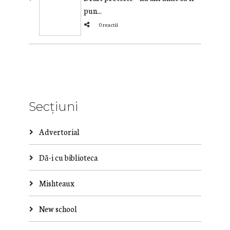
pun...
0 reactii
Secțiuni
Advertorial
Dă-i cu biblioteca
Mishteaux
New school