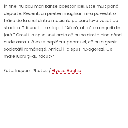
În fine, nu dau mari șanse acestor idei. Este mult până
departe. Recent, un prieten maghiar mi-a povestit o
trăire de la unul dintre meciurile pe care le-a văzut pe
stadion. Tribunele au strigat ”Afară, afară cu ungurii din
țară.” Omul i-a spus unui amic că nu se simte bine când
aude asta. Că este neplăcut pentru el, că nu a greșit
societății românești. Amicul i-a spus: ”Exagerezi. Ce
mare lucru ți-au făcut?”
Foto: Inquam Photos /
Gyozo Baghiu
Nu rata niciun articol important
Primește notificări prin email atunci când am lucruri
importante să îți transmit!