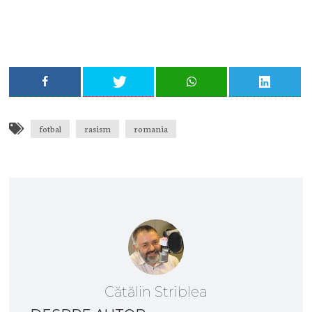
Adresa ta de email...
Email
Vreau să mă abonez
fotbal
rasism
romania
Cătălin Striblea