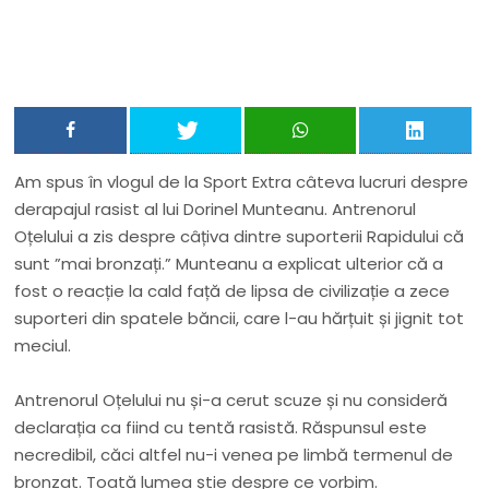
Am spus în vlogul de la Sport Extra câteva lucruri despre
derapajul rasist al lui Dorinel Munteanu. Antrenorul
Oțelului a zis despre câțiva dintre suporterii Rapidului că
sunt ”mai bronzați.” Munteanu a explicat ulterior că a
fost o reacție la cald față de lipsa de civilizație a zece
suporteri din spatele băncii, care l-au hărțuit și jignit tot
meciul.
Antrenorul Oțelului nu și-a cerut scuze și nu consideră
declarația ca fiind cu tentă rasistă. Răspunsul este
necredibil, căci altfel nu-i venea pe limbă termenul de
bronzat. Toată lumea știe despre ce vorbim.