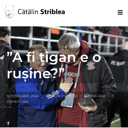
”A fi țigan e o
rușine?”
9 FEBRUARIE 2024
CĂTĂLIN STRIBLEA
ULTIMA ORĂ
0
COMENTARII