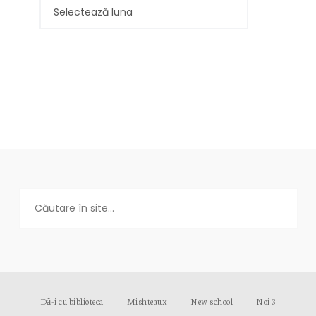
Dă-i cu biblioteca
Mishteaux
New school
Noi 3