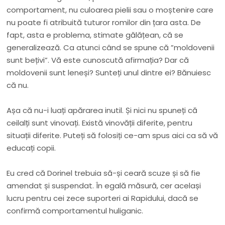
comportament, nu culoarea pielii sau o moștenire care
nu poate fi atribuită tuturor romilor din țara asta. De
fapt, asta e problema, stimate gălățean, că se
generalizează. Ca atunci când se spune că ”moldovenii
sunt bețivi”. Vă este cunoscută afirmația? Dar că
moldovenii sunt leneși? Sunteți unul dintre ei? Bănuiesc
că nu.
Așa că nu-i luați apărarea inutil. Și nici nu spuneți că
ceilalți sunt vinovați. Există vinovății diferite, pentru
situații diferite. Puteți să folosiți ce-am spus aici ca să vă
educați copii.
Eu cred că Dorinel trebuia să-și ceară scuze și să fie
amendat și suspendat. În egală măsură, cer același
lucru pentru cei zece suporteri ai Rapidului, dacă se
confirmă comportamentul huliganic.