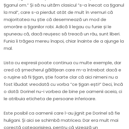
țiganul om.” Și să nu uităm clasicul ”s-a înecat ca țiganul
la mal”, care s-a pierdut atât de mult în vremuri că
majoritatea nu știe că desemnează un mod de
omorâre a țiganilor robi. Adică îi legau cu funie și le
spuneau că, dacă reușesc să treacă un râu, sunt liberi.
Funia îi trăgea mereu înapoi, chiar înainte de a ajunge la
mal.
Lista cu expresii poate continua cu multe exemple, dar
cred că șmecherul gălățean care m-a întrebat dacă e
o rușine să fii țigan, știe foarte clar că aici nimeni nu a
fost lăudat vreodată cu vorba ”ce țigan ești!” Deci, încă
o dată: Dorinel nu-i vorbea de bine pe oamenii aceia, ci
le atribuia eticheta de persoane inferioare.
Este posibil ca oamenii care l-au jignit pe Dorinel să fie
huligani. Și aici se schimbă matricea. Dar era mult mai
corectă categorisirea, pentru că vizează un