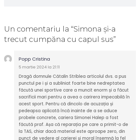
Un comentariu
la “
Simona și-a
trecut cumpăna cu capul sus
”
Popp Cristina
5 martie 2024 la 21:11
Dragă domnule Cătalin Striblea articolul dvs. a pus
punctul pe i și a subliniat foarte bine nedreptatea
făcută unei sportive care a muncit enorm și a făcut
sacrificii mari pentru a avea o carirera impecabilă în
acest sport. Pentru că dincolo de acuzația și
pedeapsa aplicată încă inainte de a se aduce
probele concrete, cariera Simonei Halep a fost
făcută praf. Așa că reparația pe care a primit-o de
la TAS, chiar dacă material este aproape zero, din
punct de vedere al carierei și moral însemnă la fel