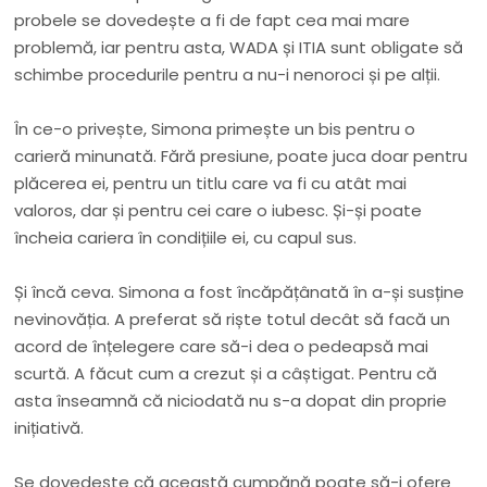
probele se dovedește a fi de fapt cea mai mare
problemă, iar pentru asta, WADA și ITIA sunt obligate să
schimbe procedurile pentru a nu-i nenoroci și pe alții.
În ce-o privește, Simona primește un bis pentru o
carieră minunată. Fără presiune, poate juca doar pentru
plăcerea ei, pentru un titlu care va fi cu atât mai
valoros, dar și pentru cei care o iubesc. Și-și poate
încheia cariera în condițiile ei, cu capul sus.
Și încă ceva. Simona a fost încăpățânată în a-și susține
nevinovăția. A preferat să riște totul decât să facă un
acord de înțelegere care să-i dea o pedeapsă mai
scurtă. A făcut cum a crezut și a câștigat. Pentru că
asta înseamnă că niciodată nu s-a dopat din proprie
inițiativă.
Se dovedește că această cumpănă poate să-i ofere