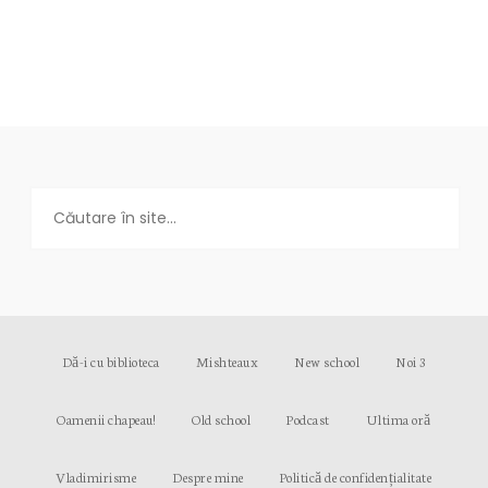
Dă-i cu biblioteca
Mishteaux
New school
Noi 3
Oamenii chapeau!
Old school
Podcast
Ultima oră
Vladimirisme
Despre mine
Politică de confidențialitate