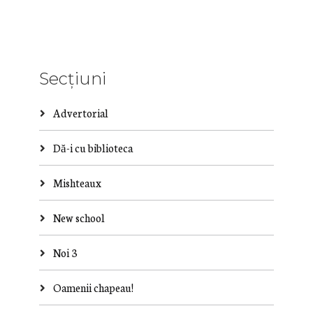
Secțiuni
Advertorial
Dă-i cu biblioteca
Mishteaux
New school
Noi 3
Oamenii chapeau!