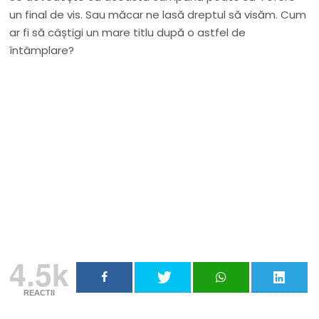
un final de vis. Sau măcar ne lasă dreptul să visăm. Cum
ar fi să câștigi un mare titlu după o astfel de
întâmplare?
Nu rata niciun articol important
Primește notificări prin email atunci când am lucruri
importante să îți transmit!
Adresa ta de email...
Email
Vreau să mă abonez
4.5k
REACTII