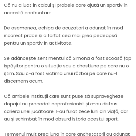
Că nu a luat în calcul și probele care ajută un sportiv în
această confruntare.
De asemenea, echipa de acuzatori a adunat în mod
incorect probe și a forțat cea mai grea pedeapsă
pentru un sportiv în activitate.
Se adâncește sentimentul că Simona a fost scoasă țap
ispășitor pentru o situație sau o chestiune pe care nu o
știm. Sau c-a fost victima unui război pe care nu-l
discernem acum.
Că ambele instituții care sunt puse să supravegheze
dopajul au procedat neprofesionist și c-au distrus
cariera unei jucătoare. I-au furat zece luni din viață, dar
au și schimbat în mod absurd istoria acestui sport.
Termenul mult prea lung în care anchetatorii au adunat