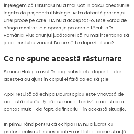
Înțelegem că tribunalul nu a mai luat în calcul chestiunile
legate de pașaportul biologic. Asta datorită prezenței
unei probe pe care ITIA nu a acceptat-o. Este vorba de
sânge recoltat la o operație pe care a făcut-o în
România. Plus anunțul jucătoarei că nu mai intenționa să
joace restul sezonului. De ce să te dopezi atunci?
Ce ne spune această răsturnare
Simona Halep a avut în corp substanțe dopante, dar
acestea au ajuns în corpul ei fără ca ea să știe.
Apoi, rezultă că echipa Mouratoglou este vinovată de
această situație. Și că asumarea tardivă a acestuia a
contat mult – de fapt, definitoriu – în această situație.
În primul rând pentru că echipa ITIA nu a lucrat cu
profesionalismul necesar într-o astfel de circumstanță.