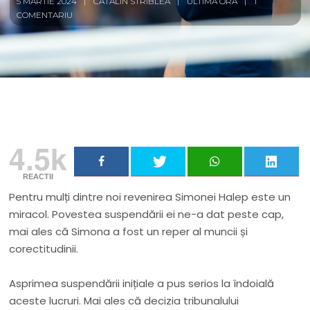
5 MARTIE 2024
CĂTĂLIN STRIBLEA
ULTIMA ORĂ
1
COMENTARIU
4.5k
REACTII
Pentru mulți dintre noi revenirea Simonei Halep este un
miracol. Povestea suspendării ei ne-a dat peste cap,
mai ales că Simona a fost un reper al muncii și
corectitudinii.
Asprimea suspendării inițiale a pus serios la îndoială
aceste lucruri. Mai ales că decizia tribunalului