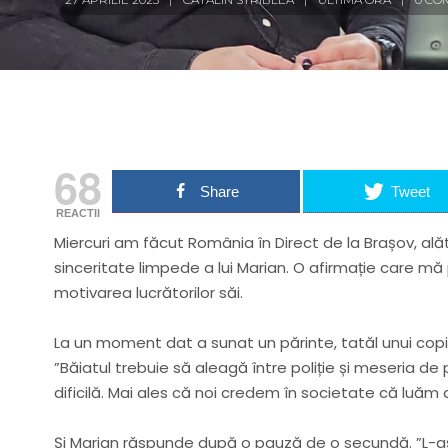
68
Share
Tweet
REACTII
Miercuri am făcut România în Direct de la Brașov, a
sinceritate limpede a lui Marian. O afirmație care mă
motivarea lucrătorilor săi.
La un moment dat a sunat un părinte, tatăl unui copi
”Băiatul trebuie să aleagă între poliție și meseria de
dificilă. Mai ales că noi credem în societate că luăm dec
Și Marian răspunde după o pauză de o secundă. ”L-aș 