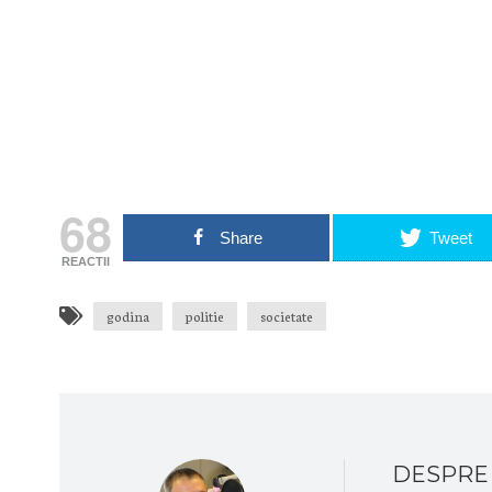
Primește notificări prin email atu
Adresa ta de email...
Email
Vrea
68
Share
Tweet
REACTII
godina
politie
societate
DESPRE