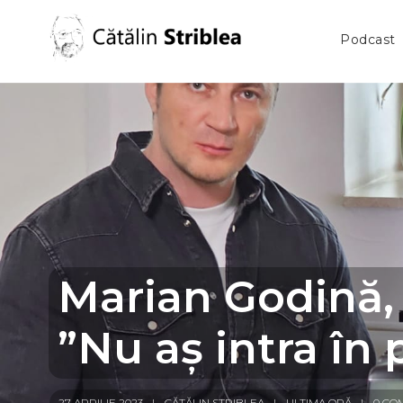
Podcast
Marian Godină, 
”Nu aș intra în p
27 APRILIE 2023
CĂTĂLIN STRIBLEA
ULTIMA ORĂ
0 CO