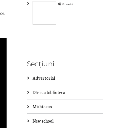
0 reactii
or.
Secțiuni
Advertorial
Dă-i cu biblioteca
Mishteaux
New school