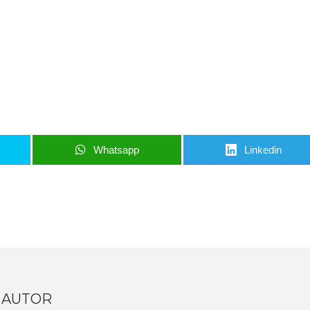
nci când am lucruri importante să îți transmit!
u să mă abonez
Whatsapp
Linkedin
 AUTOR