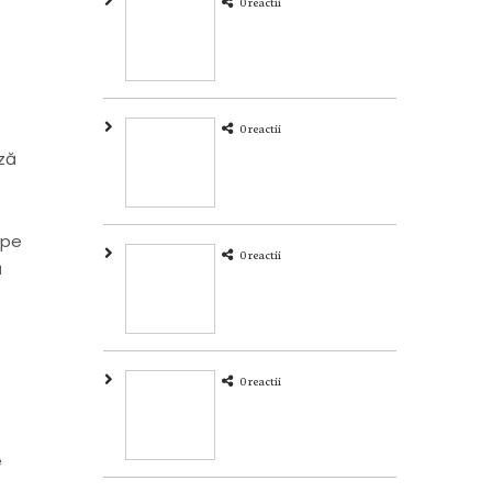
0 reactii
0 reactii
ază
 pe
0 reactii
ă
0 reactii
e