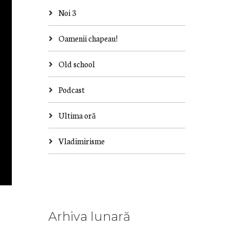
Noi 3
Oamenii chapeau!
Old school
Podcast
Ultima oră
Vladimirisme
Arhiva lunară