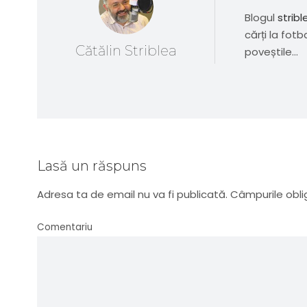
Blogul
stribl
cărți la fotb
Cătălin Striblea
poveștile...
Lasă un răspuns
Adresa ta de email nu va fi publicată.
Câmpurile obli
Comentariu