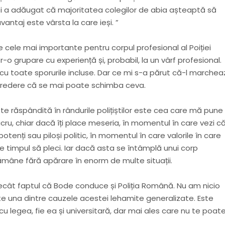
poi a adăugat că majoritatea colegilor de abia așteaptă să
vantaj este vârsta la care ieși. ”
e cele mai importante pentru corpul profesional al Poiției
-o grupare cu experiență și, probabil, la un vârf profesional.
, cu toate sporurile incluse. Dar ce mi s-a părut că-l marche
ncredere că se mai poate schimba ceva.
e răspândită în rândurile polițiștilor este cea care mă pune
ucru, chiar dacă îți place meseria, în momentul în care vezi c
potenți sau piloși politic, în momentul în care valorile în care
te timpul să pleci. Iar dacă asta se întâmplă unui corp
ămâne fără apărare în enorm de multe situații.
 decât faptul că Bode conduce și Poliția Română. Nu am nicio
te una dintre cauzele acestei lehamite generalizate. Este
 legea, fie ea și universitară, dar mai ales care nu te poat