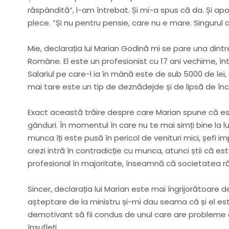
răspândită”, l-am întrebat. Și mi-a spus că da. Și a
plece. ”Și nu pentru pensie, care nu e mare. Singurul a
Mie, declarația lui Marian Godină mi se pare una dintr
Române. El este un profesionist cu 17 ani vechime, într
Salariul pe care-l ia în mână este de sub 5000 de lei
mai tare este un tip de deznădejde și de lipsă de î
Exact această trăire despre care Marian spune că est
gânduri. În momentul în care nu te mai simți bine la l
munca îți este pusă în pericol de venituri mici, șefi im
crezi intră în contradicție cu munca, atunci știi că es
profesional în majoritate, înseamnă că societatea r
Sincer, declarația lui Marian este mai îngrijorătoare
așteptare de la ministru și-mi dau seama că și el es
demotivant să fii condus de unul care are probleme cu
însufleți.