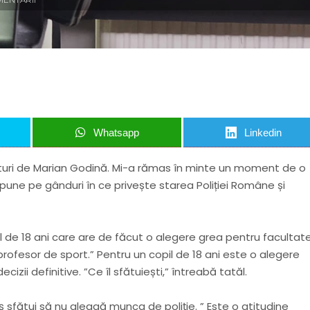
Whatsapp
Linkedin
lături de Marian Godină. Mi-a rămas în minte un moment de o
 pune pe gânduri în ce privește starea Poliției Române și
l de 18 ani care are de făcut o alegere grea pentru facultate
 profesor de sport.” Pentru un copil de 18 ani este o alegere
izii definitive. ”Ce îl sfătuiești,” întreabă tatăl.
sfătui să nu aleagă munca de poliție. ” Este o atitudine