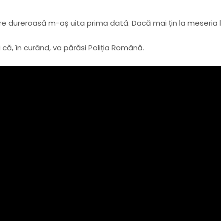
re dureroasă m-aș uita prima dată. Dacă mai țin la meseria l
și că, în curând, va părăsi Poliția Română.