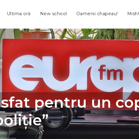
Ultima oră
New school
Oamenii chapeau!
Mish
sfat pentru un copi
oliție”
MENTARII