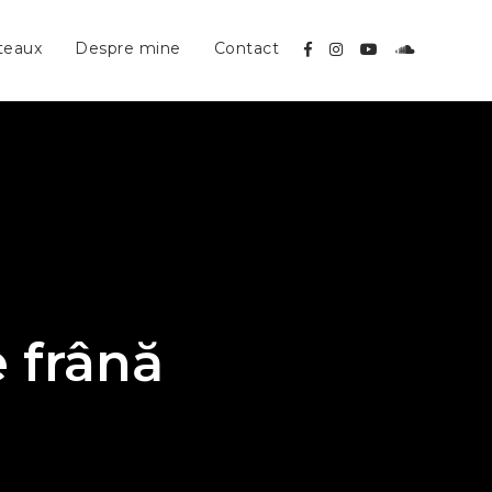
teaux
Despre mine
Contact
e frână