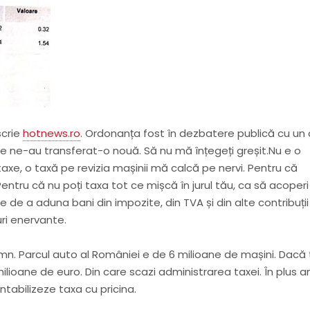
scrie
hotnews.ro
. Ordonanța fost în dezbatere publică cu un
are ne-au transferat-o nouă. Să nu mă înțegeți greșit.
Nu e o
i taxe, o taxă pe revizia mașinii mă calcă pe nervi. Pentru că
 Pentru că nu poți taxa tot ce mișcă în jurul tău, ca să acoperi
 de a aduna bani din impozite, din TVA și din alte contribuții
ri enervante.
emn. Parcul auto al României e de 6 milioane de mașini. Dacă 
milioane de euro. Din care scazi administrarea taxei. În plus 
abilizeze taxa cu pricina.