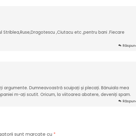
tul Striblea,Ruse,Dragotescu ,Ciutacu etc ,pentru bani .Fiecare
Răspun
ți argumente. Dumneavoastră scuipați și plecați. Bănuiala mea
paniei m-ați scutit. Oricum, la viitoarea abatere, deveniți spam.
Răspun
gatorii sunt marcate cu
*