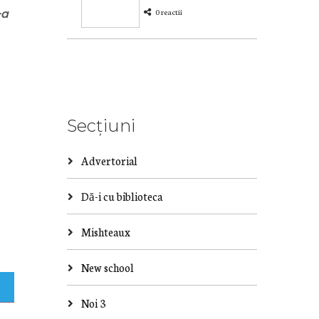
-a
0 reactii
Secțiuni
Advertorial
Dă-i cu biblioteca
Mishteaux
New school
Noi 3