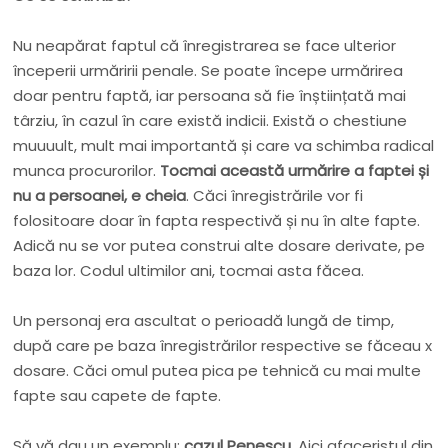
Nu neapărat faptul că înregistrarea se face ulterior
începerii urmăririi penale. Se poate începe urmărirea
doar pentru faptă, iar persoana să fie înștiințată mai
târziu, în cazul în care există indicii. Există o chestiune
muuuult, mult mai importantă și care va schimba radical
munca procurorilor.
Tocmai această urmărire a faptei și
nu a persoanei, e cheia
. Căci înregistrările vor fi
folositoare doar în fapta respectivă și nu în alte fapte.
Adică nu se vor putea construi alte dosare derivate, pe
baza lor. Codul ultimilor ani, tocmai asta făcea.
Un personaj era ascultat o perioadă lungă de timp,
după care pe baza înregistrărilor respective se făceau x
dosare. Căci omul putea pica pe tehnică cu mai multe
fapte sau capete de fapte.
Să vă dau un exemplu:
cazul Penescu.
Aici afaceristul din