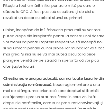
Pitești a fost urmărit inițial pentru o mită pe care o
dădea la OPC. A fost pus sub ascultare și de aici a
rezultat un dosar cu arbitri și unul cu primari.
Ei bine, începând de la 1 februarie procurorii nu vor mai
putea alege din înregistrări pentru a construi noi dosare.
Vor trebui ca pentru faptele respective să înceapă noi
și noi urmăriri penale cu noi probe. Iar munca lor va fi tot
mai grea. Și nici nu se va mai putea asculta la orice
plângere venită de pe stradă în speranța că vor pica
alte șapte lucruri,
Chestiunea e una paradoxală, ca mai toate lucrurile din
administrația românească.
Noua reglementare e una
mai de stânga, mai orientată spre drepturi și libertăți
cetățenești. Spre un stat mai firesc în care vin întâi
drepturile cetățenilor, care sunt prezumtiv nevinovați, și
de abia apoi forțele care întăresc statul.
Doar că în