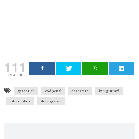
Primește notificări prin email atunci când am lucruri
importante să îți transmit!
Adresa ta de email...
Email
Vreau să mă abonez
111
REACTII
apador-ch
cod penal
dezbatere
inregistrari
interceptari
stenograme