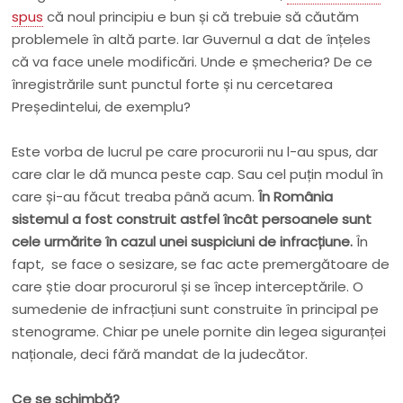
spus
că noul principiu e bun și că trebuie să căutăm
problemele în altă parte. Iar Guvernul a dat de înțeles
că va face unele modificări. Unde e șmecheria? De ce
înregistrările sunt punctul forte și nu cercetarea
Președintelui, de exemplu?
Este vorba de lucrul pe care procurorii nu l-au spus, dar
care clar le dă munca peste cap. Sau cel puțin modul în
care și-au făcut treaba până acum.
În România
sistemul a fost construit astfel încât persoanele sunt
cele urmărite în cazul unei suspiciuni de infracțiune.
În
fapt, se face o sesizare, se fac acte premergătoare de
care știe doar procurorul și se încep interceptările. O
sumedenie de infracțiuni sunt construite în principal pe
stenograme. Chiar pe unele pornite din legea siguranței
naționale, deci fără mandat de la judecător.
Ce se schimbă?