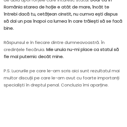
România starea de hoție e atât de mare, încât te
întrebi dacă tu, cetățean cinstit, nu cumva ești dispus
să dai un pas înapoi ca lumea în care trăiești să se facă
bine.
Răspunsul e în fiecare dintre dumneavoastră. În
credințele fiecăruia.
Mie unuia nu-mi place ca statul să
fie mai puternic decât mine.
P.S. Lucrurile pe care le-am scris aici sunt rezultatul mai
multor discuții pe care le-am avut cu foarte importanți
specialiști în dreptul penal. Concluzia îmi aparține.
Nu rata niciun articol important