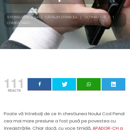
3 FEBRUARIE 2014
CĂTĂLIN STRIBLEA
ULTIMA ORĂ
1
COMENTARIU
111
REACTII
Poate vă întrebați de ce în chestiunea Noului Cod Penal
cea mai mare presiune a fost pusă pe povestea cu
înregistrările. Chiar dacă, cu voce timidă,
APADOR-CH a