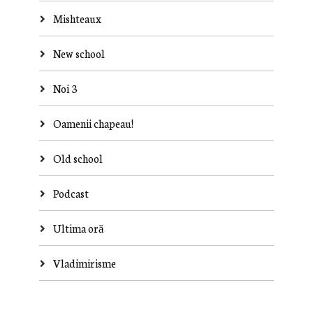
Mishteaux
New school
Noi 3
Oamenii chapeau!
Old school
Podcast
Ultima oră
Vladimirisme