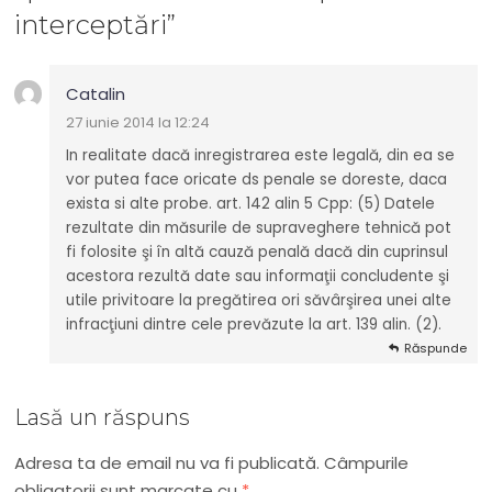
interceptări
”
Catalin
27 iunie 2014 la 12:24
In realitate dacă inregistrarea este legală, din ea se
vor putea face oricate ds penale se doreste, daca
exista si alte probe. art. 142 alin 5 Cpp: (5) Datele
rezultate din măsurile de supraveghere tehnică pot
fi folosite şi în altă cauză penală dacă din cuprinsul
acestora rezultă date sau informaţii concludente şi
utile privitoare la pregătirea ori săvârşirea unei alte
infracţiuni dintre cele prevăzute la art. 139 alin. (2).
Răspunde
Lasă un răspuns
Adresa ta de email nu va fi publicată.
Câmpurile
obligatorii sunt marcate cu
*