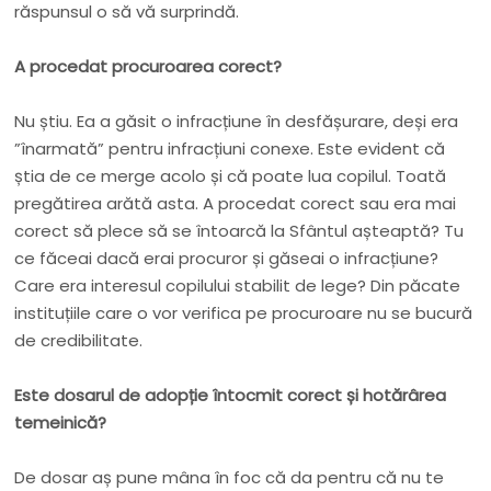
răspunsul o să vă surprindă.
A procedat procuroarea corect?
Nu știu. Ea a găsit o infracțiune în desfășurare, deși era
”înarmată” pentru infracțiuni conexe. Este evident că
știa de ce merge acolo și că poate lua copilul. Toată
pregătirea arătă asta. A procedat corect sau era mai
corect să plece să se întoarcă la Sfântul așteaptă? Tu
ce făceai dacă erai procuror și găseai o infracțiune?
Care era interesul copilului stabilit de lege? Din păcate
instituțiile care o vor verifica pe procuroare nu se bucură
de credibilitate.
Este dosarul de adopție întocmit corect și hotărârea
temeinică?
De dosar aș pune mâna în foc că da pentru că nu te