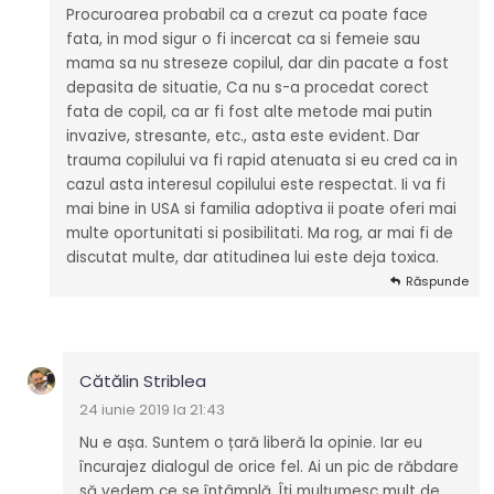
Procuroarea probabil ca a crezut ca poate face
fata, in mod sigur o fi incercat ca si femeie sau
mama sa nu streseze copilul, dar din pacate a fost
depasita de situatie, Ca nu s-a procedat corect
fata de copil, ca ar fi fost alte metode mai putin
invazive, stresante, etc., asta este evident. Dar
trauma copilului va fi rapid atenuata si eu cred ca in
cazul asta interesul copilului este respectat. Ii va fi
mai bine in USA si familia adoptiva ii poate oferi mai
multe oportunitati si posibilitati. Ma rog, ar mai fi de
discutat multe, dar atitudinea lui este deja toxica.
Răspunde
Cătălin Striblea
24 iunie 2019 la 21:43
Nu e așa. Suntem o țară liberă la opinie. Iar eu
încurajez dialogul de orice fel. Ai un pic de răbdare
să vedem ce se întâmplă. Îți mulțumesc mult de