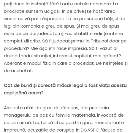
poți duce la instsnță fără toate actele necesare. La
birocrație suntem ucigași. În ce privește hotărârea,
sincer nu vă pot răspunpde. La ce presupune hățișul de
legi din România e greu de spus. Și mai greu de spus
este de ce doi judecători și-au stabilit credințe intime
complet diferite. Să fi judecat primul la Tribunal doar pe
procedură? Mie așa îmi face impresia. Să fi văzut al
doilea fondul situației, interesul copilului, mai apăsat?
Aberant e modul fizic în care a procedat. De neînțeles și
de anchetat.
Cât de bună și corectă măcar legal a fost viața acestui
copil până acum?
Aici este atât de greu de răspuns, dar prietenia
managerului de caz cu familia maternală, invocată de
cei din urmă, faptul că stau gard în gard, mesele luate
împreună, acuzațiile de corupție în DGASPC făcute de