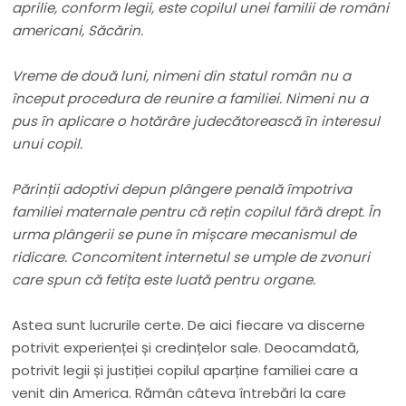
aprilie, conform legii, este copilul unei familii de români
americani, Săcărin.
Vreme de două luni, nimeni din statul român nu a
început procedura de reunire a familiei. Nimeni nu a
pus în aplicare o hotărâre judecătorească în interesul
unui copil.
Părinții adoptivi depun plângere penală împotriva
familiei maternale pentru că rețin copilul fără drept. În
urma plângerii se pune în mișcare mecanismul de
ridicare. Concomitent internetul se umple de zvonuri
care spun că fetița este luată pentru organe.
Astea sunt lucrurile certe. De aici fiecare va discerne
potrivit experienței și credințelor sale. Deocamdată,
potrivit legii și justiției copilul aparține familiei care a
venit din America. Rămân câteva întrebări la care