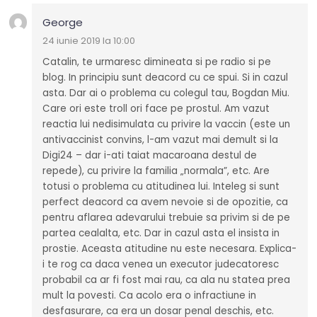
George
24 iunie 2019 la 10:00
Catalin, te urmaresc dimineata si pe radio si pe
blog. In principiu sunt deacord cu ce spui. Si in cazul
asta. Dar ai o problema cu colegul tau, Bogdan Miu.
Care ori este troll ori face pe prostul. Am vazut
reactia lui nedisimulata cu privire la vaccin (este un
antivaccinist convins, l-am vazut mai demult si la
Digi24 – dar i-ati taiat macaroana destul de
repede), cu privire la familia „normala”, etc. Are
totusi o problema cu atitudinea lui. Inteleg si sunt
perfect deacord ca avem nevoie si de opozitie, ca
pentru aflarea adevarului trebuie sa privim si de pe
partea cealalta, etc. Dar in cazul asta el insista in
prostie. Aceasta atitudine nu este necesara. Explica-
i te rog ca daca venea un executor judecatoresc
probabil ca ar fi fost mai rau, ca ala nu statea prea
mult la povesti. Ca acolo era o infractiune in
desfasurare, ca era un dosar penal deschis, etc.