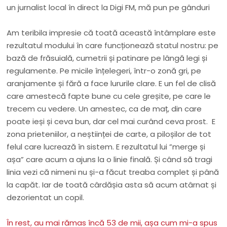
un jurnalist local în direct la Digi FM, mă pun pe gânduri
Am teribila impresie că toată această întâmplare este
rezultatul modului în care funcționează statul nostru: pe
bază de frăsuială, cumetrii și patinare pe lângă legi și
regulamente. Pe micile înțelegeri, într-o zonă gri, pe
aranjamente și fără a face lururile clare. E un fel de clisă
care amestecă fapte bune cu cele greșite, pe care le
trecem cu vedere. Un amestec, ca de maț, din care
poate ieși și ceva bun, dar cel mai curând ceva prost. E
zona prieteniilor, a neștiinței de carte, a piloșilor de tot
felul care lucrează în sistem. E rezultatul lui ”merge și
așa” care acum a ajuns la o linie finală. Și când să tragi
linia vezi că nimeni nu și-a făcut treaba complet și până
la capăt. Iar de toată cârdășia asta să acum atârnat și
dezorientat un copil.
În rest, au mai rămas încă 53 de mii, așa cum mi-a spus