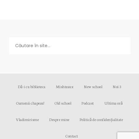
Dă-i cu biblioteca
Mishteaux
New school
Noi 3
Oamenii chapeau!
Old school
Podcast
Ultima oră
Vladimirisme
Despre mine
Politică de confidențialitate
Contact