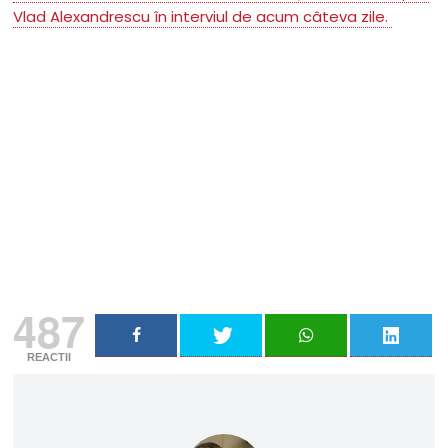
Vlad Alexandrescu în interviul de acum câteva zile.
Nu rata niciun articol important
Primește notificări prin email atunci când am lucruri
importante să îți transmit!
Adresa ta de email...
Email
Vreau să mă abonez
487
REACTII