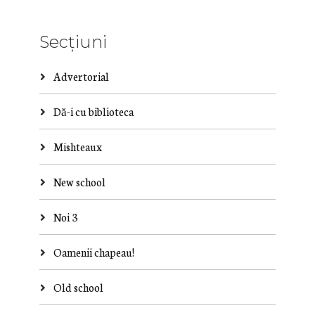
Secțiuni
Advertorial
Dă-i cu biblioteca
Mishteaux
New school
Noi 3
Oamenii chapeau!
Old school