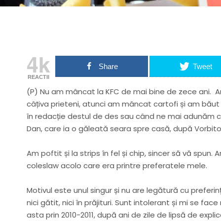
4k
Share
Tweet
REACTII
(P) Nu am mâncat la KFC de mai bine de zece ani. Am r
câțiva prieteni, atunci am mâncat cartofi și am băut 
în redacție destul de des sau când ne mai adunăm cu 
Dan, care ia o găleată seara spre casă, după Vorbitori
Am poftit și la strips în fel și chip, sincer să vă spun. 
coleslaw acolo care era printre preferatele mele.
Motivul este unul singur și nu are legătură cu preferinț
nici gătit, nici în prăjituri. Sunt intolerant și mi se
asta prin 2010-2011, după ani de zile de lipsă de explica