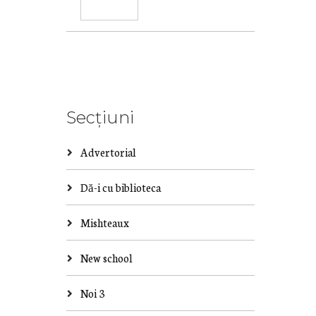
Secțiuni
Advertorial
Dă-i cu biblioteca
Mishteaux
New school
Noi 3