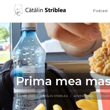
Podcast
Prima mea masă
12 IUNIE 2023
CĂTĂLIN STRIBLEA
ADVERTORIAL
0 COM