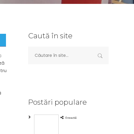
Caută în site
c
ază
tru
ă
Postări populare
0 reactii