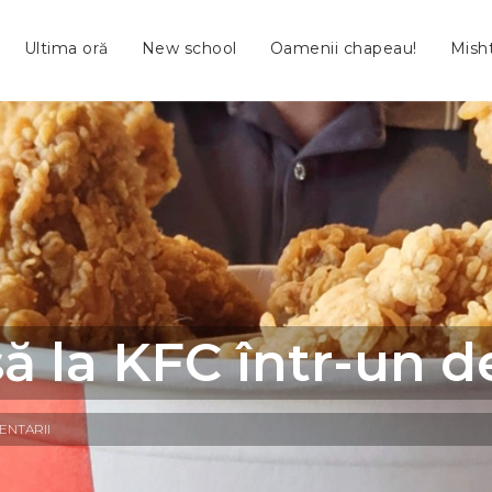
Ultima oră
New school
Oamenii chapeau!
Mish
 la KFC într-un d
ENTARII