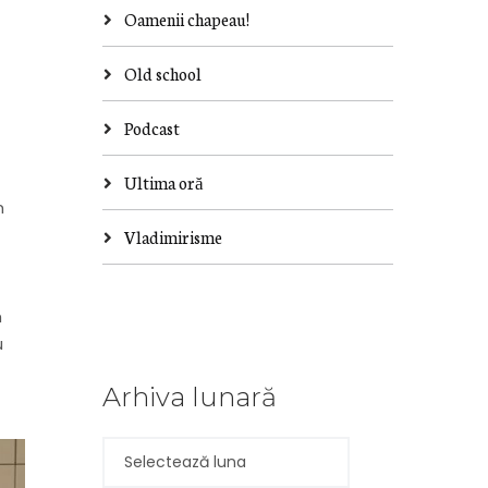
Oamenii chapeau!
Old school
Podcast
Ultima oră
m
Vladimirisme
m
u
Arhiva lunară