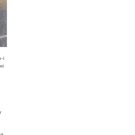
-l
ei
r
ț.