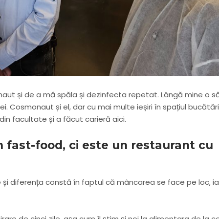
ut și de a mă spăla și dezinfecta repetat. Lângă mine o să
. Cosmonaut și el, dar cu mai multe ieșiri în spațiul bucătări
in facultate și a făcut carieră aici.
 fast-food, ci este un restaurant cu
 și diferența constă în faptul că mâncarea se face pe loc, ia
are de cinci zile, așa cum îl știm și noi la alimentara de la col