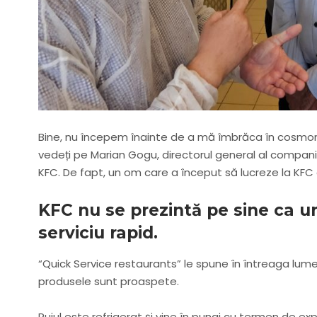
Bine, nu începem înainte de a mă îmbrăca în cosmona
vedeți pe Marian Gogu, directorul general al companiei
KFC. De fapt, un om care a început să lucreze la KFC d
KFC nu se prezintă pe sine ca un
serviciu rapid.
“Quick Service restaurants” le spune în întreaga lume
produsele sunt proaspete.
Puiul este refrigerat și vine în pungi cu termen de expir