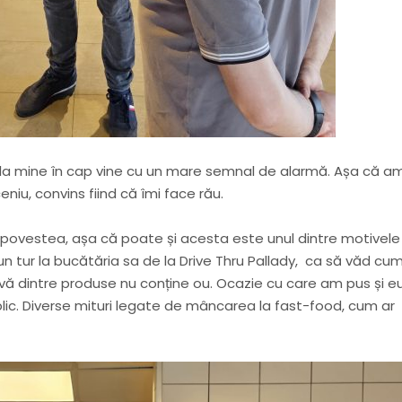
, la mine în cap vine cu un mare semnal de alarmă. Așa că a
iu, convins fiind că îmi face rău.
u povestea, așa că poate și acesta este unul dintre motivele
un tur la bucătăria sa de la Drive Thru Pallady, ca să văd cu
vă dintre produse nu conține ou. Ocazie cu care am pus și e
ublic. Diverse mituri legate de mâncarea la fast-food, cum ar