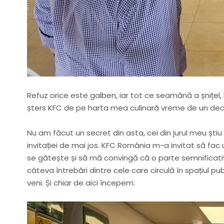
Refuz orice este galben, iar tot ce seamănă a șnițel
șters KFC de pe harta mea culinară vreme de un decen
Nu am făcut un secret din asta, cei din jurul meu ști
invitației de mai jos. KFC România m-a invitat să fac 
se gătește și să mă convingă că o parte semnificati
câteva întrebări dintre cele care circulă în spațiul p
veni. Și chiar de aici începem.