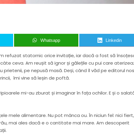
Whatsapp
Linkedin
efuzat statornic orice invitație, iar dacă a fost să însoțes
câte ceva. Am reușit să ignor și gălețile cu pui care aterize
prietenii, pe nepusă masă. Deși, când îl văd pe editorul nos
ncii, îmi vine să leșin de poftă.
Aripioarele mi-au zburat și imaginar în fața ochilor. E și o salat
ele mele alimentare. Nu pot mânca ou. În niciun fel: nici fiert,
 face rău, mai ales dacă e o cantitate mai mare. Am descoperit
ții.