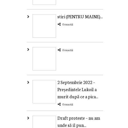
stiri (PENTRU MAINE)...
0 reactii
0 reactii
2 Septembrie 2022 –
Președintele Lukoil a
murit după ce a pica...
0 reactii
Draft proteste – nu am
unde să îl pun...