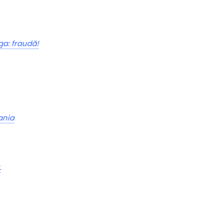
ga: fraudă!
ania
.