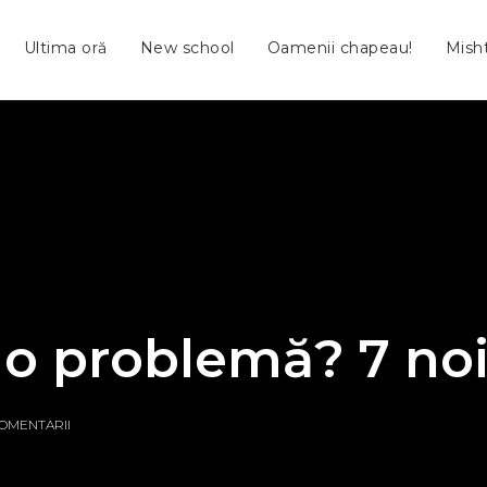
Ultima oră
New school
Oamenii chapeau!
Mish
o problemă? 7 no
COMENTARII