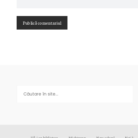
Dă-i cu biblioteca
Mishteaux
New school
Noi 3