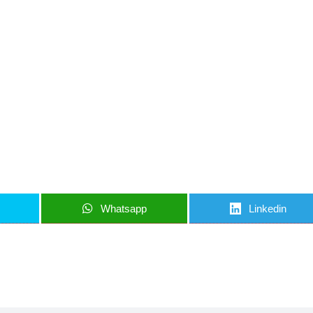
iun articol important
nci când am lucruri importante să îți transmit!
u să mă abonez
Whatsapp
Linkedin