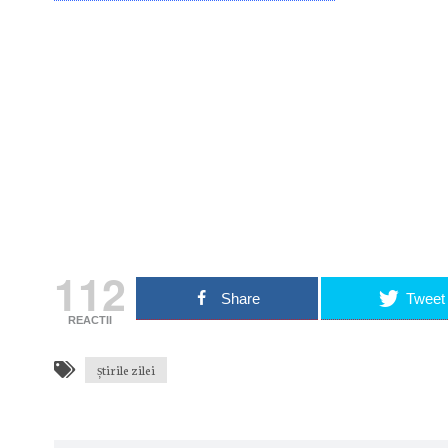
Nu rata nic
Primește notificări prin email atu
Adresa ta de email...
Email
Vrea
112
Share
Tweet
REACTII
știrile zilei