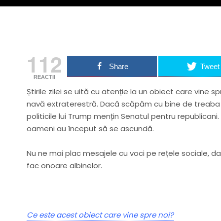
112
Share
Tweet
REACTII
Știrile zilei se uită cu atenție la un obiect care vine 
navă extraterestră. Dacă scăpăm cu bine de treaba 
politicile lui Trump mențin Senatul pentru republicani
oameni au început să se ascundă.
Nu ne mai plac mesajele cu voci pe rețele sociale, da
fac onoare albinelor.
Ce este acest obiect care vine spre noi?