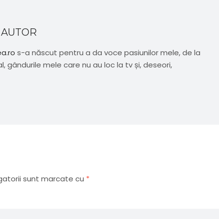
 AUTOR
ea.ro
s-a născut pentru a da voce pasiunilor mele, de la
al, gândurile mele care nu au loc la tv și, deseori,
gatorii sunt marcate cu
*