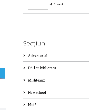
0 reactii
Secțiuni
Advertorial
Dă-i cu biblioteca
Mishteaux
New school
Noi 3