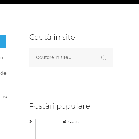
Caută în site
 o
e
 de
e nu
Postări populare
0 reactii