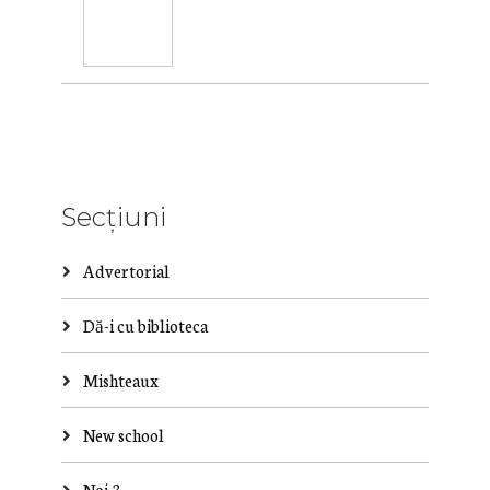
Secțiuni
Advertorial
Dă-i cu biblioteca
Mishteaux
New school
Noi 3