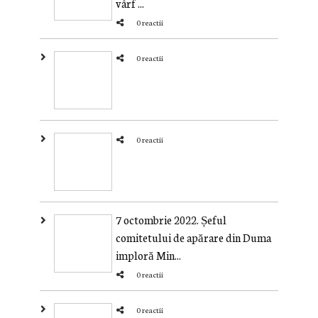
vârf ...
0 reactii
0 reactii
0 reactii
7 octombrie 2022. Șeful
comitetului de apărare din Duma
imploră Min...
0 reactii
0 reactii