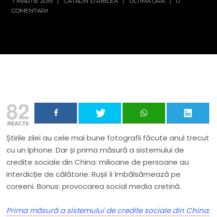
7 MARTIE 2019
CĂTĂLIN STRIBLEA
ULTIMA ORĂ
0
COMENTARII
82
REACTII
Știrile zilei au cele mai bune fotografii făcute anul trecut
cu un Iphone. Dar și prima măsură a sistemului de
credite sociale din China: milioane de persoane au
interdicție de călătorie. Rușii îi îmbălsămează pe
coreeni. Bonus: provocarea social media cretină.
Prima măsură a sistemului de credite sociale din China: