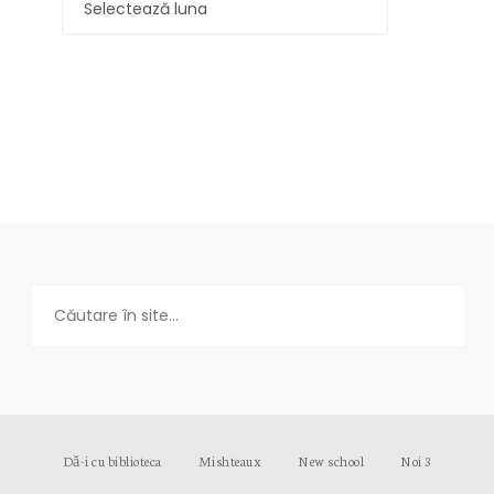
Dă-i cu biblioteca
Mishteaux
New school
Noi 3