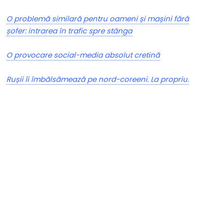
O problemă similară pentru oameni și mașini fără
șofer: intrarea în trafic spre stânga
O provocare social-media absolut cretină
Rușii îi îmbălsămează pe nord-coreeni. La propriu.
Nu rata niciun articol important
Primește notificări prin email atunci când am lucruri
importante să îți transmit!
Adresa ta de email...
Email