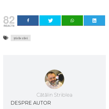
Vreau să mă abonez
82
REACTII
știrile zilei
Cătălin Striblea
DESPRE AUTOR