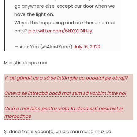
go anywhere else, except our door when we
have the light on.
Why is this happening and are these normal
ants?
pic.twitter.com/6kDXOOlHJy
— Alex Yeo (@AlexJYeoo)
July 16, 2020
Mici știri despre noi
V-ați gândit ce o să se întâmple cu pupatul pe obraji?
Cineva se întreabă dacă mai știm să vorbim între noi
Cică e mai bine pentru viața ta dacă ești pesimist și
morocănos
Și dacă tot e vacanță, un pic mai multă muzică