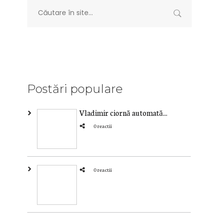
Postări populare
Vladimir ciornă automată...
0 reactii
0 reactii