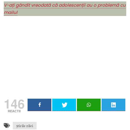
V-ați gândit vreodată că adolescenții au o problemă cu
mailul
Nu rata niciun articol important
Primește notificări prin email atunci când am lucruri
importante să îți transmit!
Adresa ta de email...
Email
Vreau să mă abonez
146
REACTII
știrile zilei