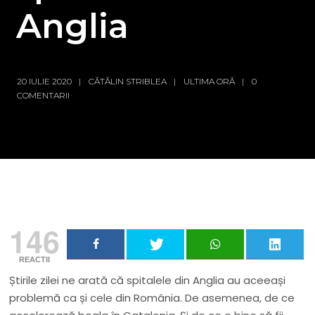
Anglia
20 IULIE 2020
CĂTĂLIN STRIBLEA
ULTIMA ORĂ
0
COMENTARII
146
REACTII
Știrile zilei ne arată că spitalele din Anglia au aceeași
problemă ca și cele din România. De asemenea, de ce