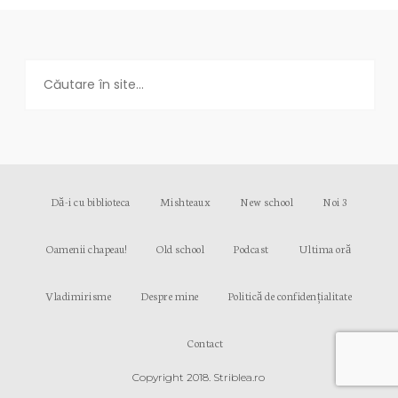
Dă-i cu biblioteca
Mishteaux
New school
Noi 3
Oamenii chapeau!
Old school
Podcast
Ultima oră
Vladimirisme
Despre mine
Politică de confidențialitate
Contact
Copyright 2018. Striblea.ro