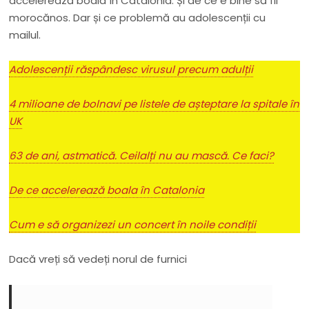
accelerează boala în Catalonia. Și de ce e bine să fii
morocănos. Dar și ce problemă au adolescenții cu
mailul.
Adolescenții răspândesc virusul precum adulții
4 milioane de bolnavi pe listele de așteptare la spitale în
UK
63 de ani, astmatică. Ceilalți nu au mască. Ce faci?
De ce accelerează boala în Catalonia
Cum e să organizezi un concert în noile condiții
Dacă vreți să vedeți norul de furnici