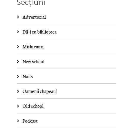
Secțiuni
Advertorial
Dă-i cu biblioteca
Mishteaux
New school
Noi 3
Oamenii chapeau!
Old school
Podcast