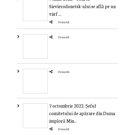
Sievierodonetsk-ului se află pe un
vârf ...
0 reactii
0 reactii
0 reactii
7 octombrie 2022. Șeful
comitetului de apărare din Duma
imploră Min...
0 reactii