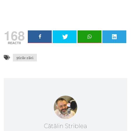
Adresa ta de email...
Email
Vreau să mă abonez
168
REACTII
știrile zilei
Cătălin Striblea