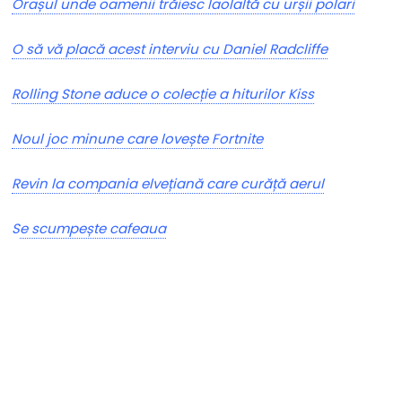
Orașul unde oamenii trăiesc laolaltă cu urșii polari
O să vă placă acest interviu cu Daniel Radcliffe
Rolling Stone aduce o colecție a hiturilor Kiss
Noul joc minune care lovește Fortnite
Revin la compania elvețiană care curăță aerul
S
e scumpește cafeaua
Nu rata niciun articol important
Primește notificări prin email atunci când am lucruri
importante să îți transmit!