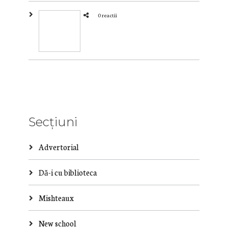
0 reactii
Secțiuni
Advertorial
Dă-i cu biblioteca
Mishteaux
New school