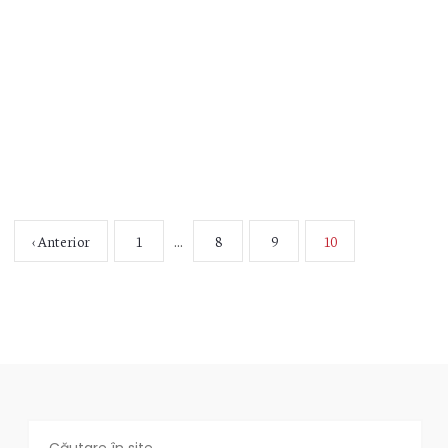
milioane de euro în unele cazuri. Banii ăștia au
vrut domnii primari să-i controleze.
Ce nu e în regulă?
Mai mult
‹ Anterior
1
…
8
9
10