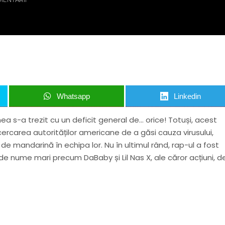
Whatsapp
Linkedin
mea s-a trezit cu un deficit general de… orice! Totuși, acest
cercarea autorităților americane de a găsi cauza virusului,
 de mandarină în echipa lor. Nu în ultimul rând, rap-ul a fost
de nume mari precum DaBaby și Lil Nas X, ale căror acțiuni, d