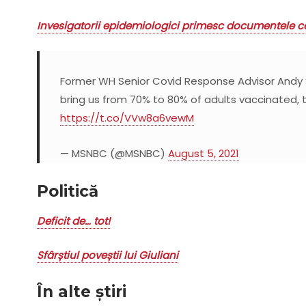
Invesigatorii epidemiologici primesc documentele cer
Former WH Senior Covid Response Advisor Andy S
bring us from 70% to 80% of adults vaccinated,
https://t.co/VVw8a6vewM
— MSNBC (@MSNBC)
August 5, 2021
Politică
Deficit de… tot!
Sfârștiul poveștii lui Giuliani
În alte știri