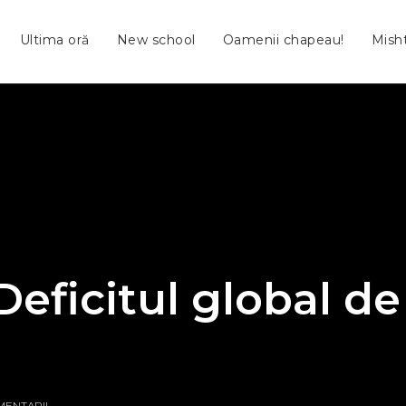
Ultima oră
New school
Oamenii chapeau!
Mish
Deficitul global de
MENTARII