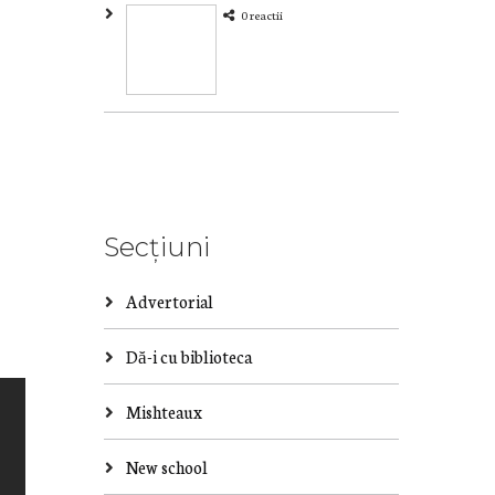
0 reactii
Secțiuni
Advertorial
Dă-i cu biblioteca
Mishteaux
New school