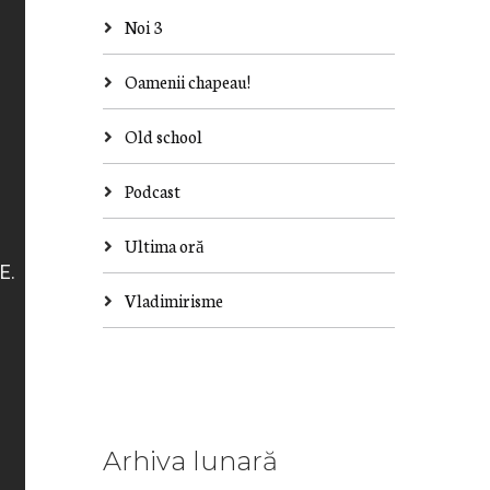
Noi 3
Oamenii chapeau!
Old school
Podcast
Ultima oră
Vladimirisme
Arhiva lunară