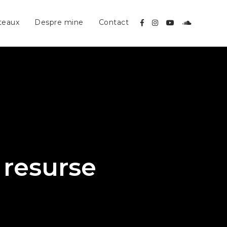
teaux
Despre mine
Contact
 resurse