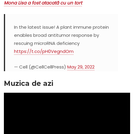
Mona Lisa a fost atacată cu un tort
In the latest issue! A plant immune protein
enables broad antitumor response by
rescuing microRNA deficiency
https://t.co/pH0VegndOm
— Cell (@CellCellPress)
May 29, 2022
Muzica de azi