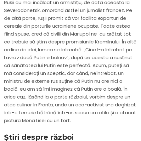
Rușii au mai încălcat un armistițiu, de data aceasta la
Severodonetsk, omorând astfel un jurnalist francez. Pe
de altă parte, rușii promit că vor facilita exporturi de
cereale din porturile ucrainiene ocupate. Toate astea
fiind spuse, cred că civilii din Mariupol ne-au arătat tot
ce trebuie să știm despre promisiunile Kremilnului. În altă
ordine de idei, lumea se întreabă: „Cine l-a întrebat pe
Lavrov dacă Putin e bolnav”, după ce acesta a susținut
că sănătatea lui Putin este perfectă. Acum, puteți să
mă considerați un sceptic, dar când, neîntrebat, un
ministru de externe rus suține că Putin nu are nici o
boală, eu am să îmi imaginez că Putin are o boală. În
orice caz, lăsând la o parte războiul, vorbim despre un
atac culinar în Franța, unde un eco-activist s-a deghizat
într-o femeie bătrână într-un scaun cu rotile și a atacat
pictura Mona Lisei cu un tort.
Știri despre război