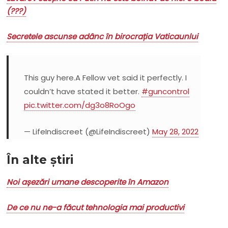
(???)
Secretele ascunse adânc în birocrația Vaticaunlui
This guy here.A Fellow vet said it perfectly. I
couldn’t have stated it better.
#guncontrol
pic.twitter.com/dg3o8RoOgo
— LifeIndiscreet (@LifeIndiscreet)
May 28, 2022
În alte știri
Noi așezări umane descoperite în Amazon
De ce nu ne-a făcut tehnologia mai productivi