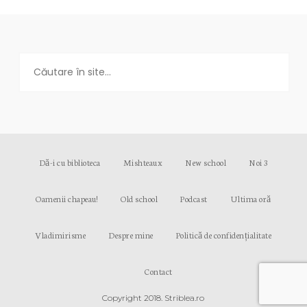
Dă-i cu biblioteca
Mishteaux
New school
Noi 3
Oamenii chapeau!
Old school
Podcast
Ultima oră
Vladimirisme
Despre mine
Politică de confidențialitate
Contact
Copyright 2018. Striblea.ro