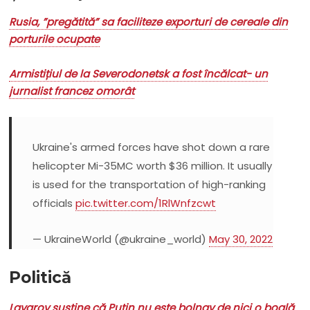
Rusia, ”pregătită” sa faciliteze exporturi de cereale din
porturile ocupate
Armistițiul de la Severodonetsk a fost încălcat- un
jurnalist francez omorât
Ukraine's armed forces have shot down a rare
helicopter Mi-35MC worth $36 million. It usually
is used for the transportation of high-ranking
officials
pic.twitter.com/1RlWnfzcwt
— UkraineWorld (@ukraine_world)
May 30, 2022
Politică
Lavarov susține că Putin nu este bolnav de nici o boală