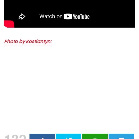
Photo by Kostiantyn:
Nu rata niciun articol important
Primește notificări prin email atunci când am lucruri
importante să îți transmit!
Adresa ta de email...
Email
Vreau să mă abonez
132