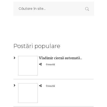
Postări populare
Vladimir ciornă automată...
0 reactii
0 reactii