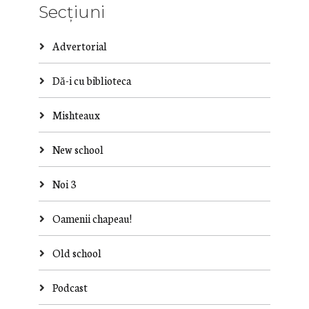
Secțiuni
Advertorial
Dă-i cu biblioteca
Mishteaux
New school
Noi 3
Oamenii chapeau!
Old school
Podcast