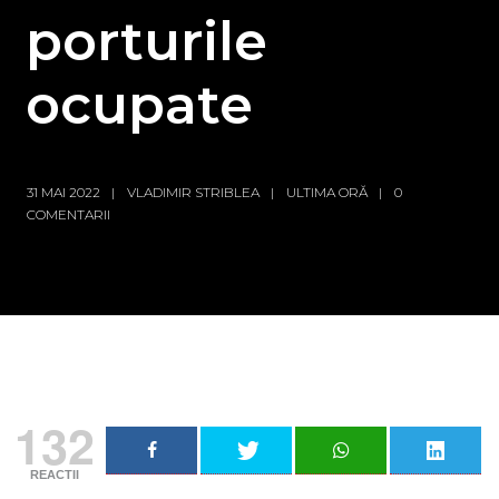
porturile
ocupate
31 MAI 2022
VLADIMIR STRIBLEA
ULTIMA ORĂ
0
COMENTARII
132
REACTII