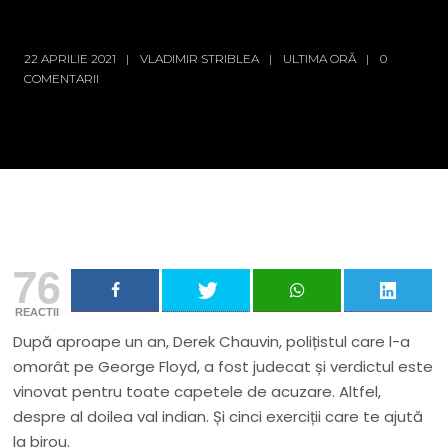
22 APRILIE 2021
VLADIMIR STRIBLEA
ULTIMA ORĂ
0
COMENTARII
76
REACTII
După aproape un an, Derek Chauvin, polițistul care l-a
omorât pe George Floyd, a fost judecat și verdictul este
vinovat pentru toate capetele de acuzare. Altfel,
despre al doilea val indian. Și cinci exerciții care te ajută
la birou.