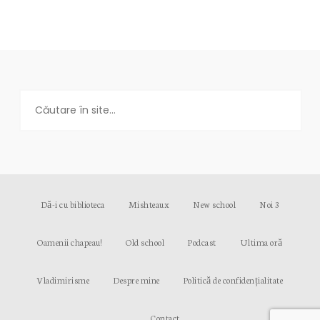
Dă-i cu biblioteca
Mishteaux
New school
Noi 3
Oamenii chapeau!
Old school
Podcast
Ultima oră
Vladimirisme
Despre mine
Politică de confidențialitate
Contact