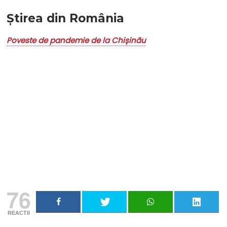
Știrea din România
Poveste de pandemie de la Chișinău
Nu rata niciun articol important
Primește notificări prin email atunci când am lucruri
importante să îți transmit!
Adresa ta de email...
Email
Vreau să mă abonez
76
REACTII