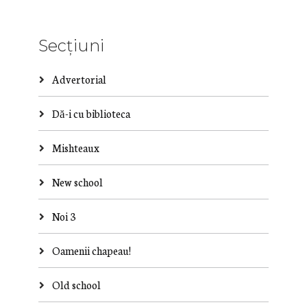
Secțiuni
Advertorial
Dă-i cu biblioteca
Mishteaux
New school
Noi 3
Oamenii chapeau!
Old school