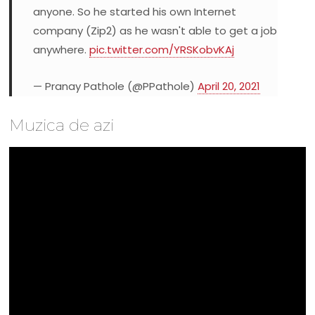
anyone. So he started his own Internet
company (Zip2) as he wasn't able to get a job
anywhere.
pic.twitter.com/YRSKobvKAj
— Pranay Pathole (@PPathole)
April 20, 2021
Muzica de azi