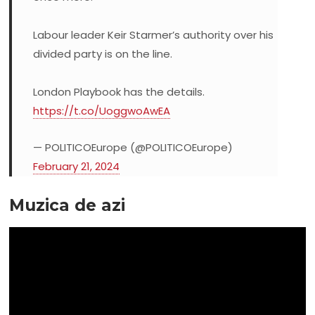
Labour leader Keir Starmer’s authority over his
divided party is on the line.
London Playbook has the details.
https://t.co/UoggwoAwEA
— POLITICOEurope (@POLITICOEurope)
February 21, 2024
Muzica de azi