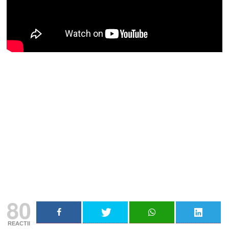
Nu rata niciun articol important
Primește notificări prin email atunci când am lucruri
importante să îți transmit!
Adresa ta de email...
Email
Vreau să mă abonez
80
REACTII