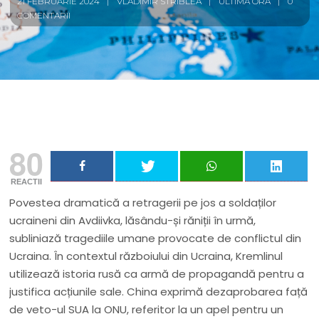
21 FEBRUARIE 2024
VLADIMIR STRIBLEA
ULTIMA ORĂ
0
COMENTARII
80
REACTII
Povestea dramatică a retragerii pe jos a soldaților
ucraineni din Avdiivka, lăsându-și răniții în urmă,
subliniază tragediile umane provocate de conflictul din
Ucraina. În contextul războiului din Ucraina, Kremlinul
utilizează istoria rusă ca armă de propagandă pentru a
justifica acțiunile sale. China exprimă dezaprobarea față
de veto-ul SUA la ONU, referitor la un apel pentru un