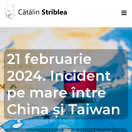
21 februarie
2024. Incident
pe mare între
China și Taiwan