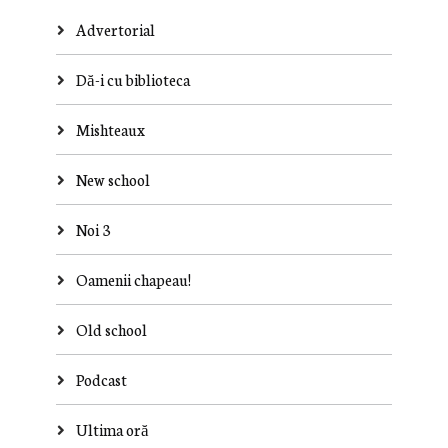
Advertorial
Dă-i cu biblioteca
Mishteaux
New school
Noi 3
Oamenii chapeau!
Old school
Podcast
Ultima oră