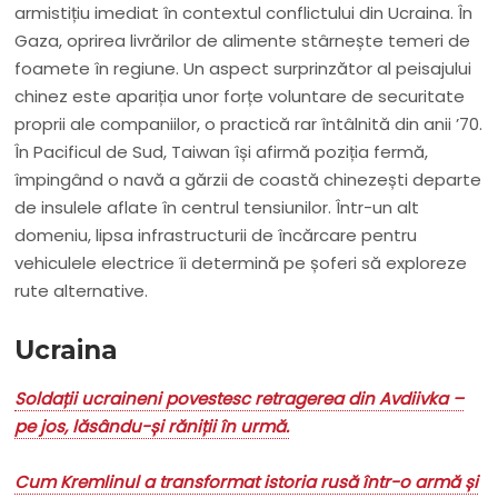
armistițiu imediat în contextul conflictului din Ucraina. În
Gaza, oprirea livrărilor de alimente stârnește temeri de
foamete în regiune. Un aspect surprinzător al peisajului
chinez este apariția unor forțe voluntare de securitate
proprii ale companiilor, o practică rar întâlnită din anii ’70.
În Pacificul de Sud, Taiwan își afirmă poziția fermă,
împingând o navă a gărzii de coastă chinezești departe
de insulele aflate în centrul tensiunilor. Într-un alt
domeniu, lipsa infrastructurii de încărcare pentru
vehiculele electrice îi determină pe șoferi să exploreze
rute alternative.
Ucraina
Soldații ucraineni povestesc retragerea din Avdiivka –
pe jos, lăsându-și răniții în urmă.
Cum Kremlinul a transformat istoria rusă într-o armă și