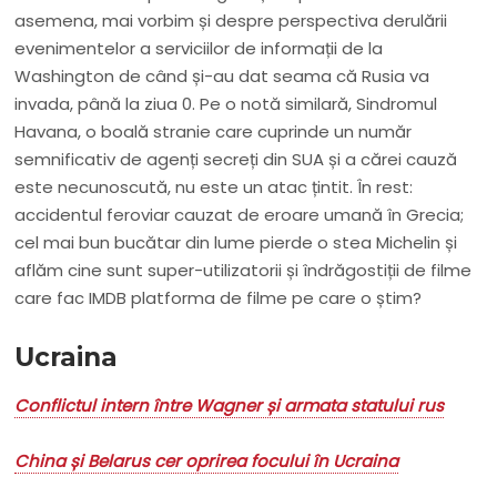
asemena, mai vorbim și despre perspectiva derulării
evenimentelor a serviciilor de informații de la
Washington de când și-au dat seama că Rusia va
invada, până la ziua 0. Pe o notă similară, Sindromul
Havana, o boală stranie care cuprinde un număr
semnificativ de agenți secreți din SUA și a cărei cauză
este necunoscută, nu este un atac țintit. În rest:
accidentul feroviar cauzat de eroare umană în Grecia;
cel mai bun bucătar din lume pierde o stea Michelin și
aflăm cine sunt super-utilizatorii și îndrăgostiții de filme
care fac IMDB platforma de filme pe care o știm?
Ucraina
Conflictul intern între Wagner și armata statului rus
China și Belarus cer oprirea focului în Ucraina