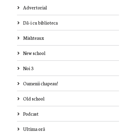
Advertorial
Dă-i cu biblioteca
Mishteaux
New school
Noi 3
Oamenii chapeau!
Old school
Podcast
Ultima oră