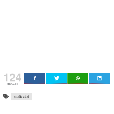
Nu rata niciun articol important
Primește notificări prin email atunci când am lucruri
importante să îți transmit!
Adresa ta de email...
Email
Vreau să mă abonez
124
REACTII
știrile zilei