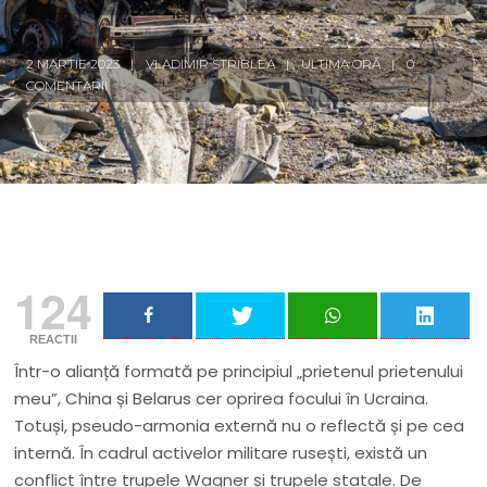
2 MARTIE 2023
VLADIMIR STRIBLEA
ULTIMA ORĂ
0
COMENTARII
124
REACTII
Într-o alianță formată pe principiul „prietenul prietenului
meu”, China și Belarus cer oprirea focului în Ucraina.
Totuși, pseudo-armonia externă nu o reflectă și pe cea
internă. În cadrul activelor militare rusești, există un
conflict între trupele Wagner și trupele statale. De