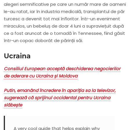
alegeri semnificative pe care un număr mare de oameni
le-au ratat, iar în industria medicală, transplantul de păr
turcesc a devenit tot mai înfloritor. Într-un eveniment
miraculos, un bebeluș de doar 4 luni a supraviețuit după
ce a fost aruncat de o tornadă în Tennessee, fiind găsit
într-un copac doborât de părinții săi.
Ucraina
Consiliul European acceptă deschiderea negocierilor
de aderare cu Ucraina și Moldova
Putin, emanând încredere în apariția sa la televizor,
sugerează că sprijinul occidental pentru Ucraina
slăbește
A very cool guide that helps explain why