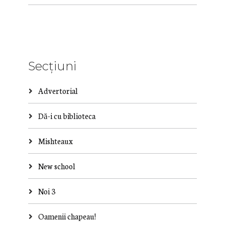
Secțiuni
Advertorial
Dă-i cu biblioteca
Mishteaux
New school
Noi 3
Oamenii chapeau!