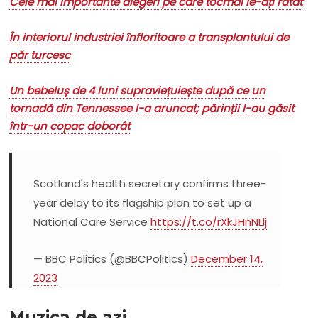
Cele mai importante alegeri pe care tocmai le-ați ratat
În interiorul industriei înfloritoare a transplantului de
păr turcesc
Un bebeluș de 4 luni supraviețuiește după ce un
tornadă din Tennessee l-a aruncat; părinții l-au găsit
într-un copac doborât
Scotland's health secretary confirms three-
year delay to its flagship plan to set up a
National Care Service
https://t.co/rXkJHnNLlj
— BBC Politics (@BBCPolitics)
December 14,
2023
Muzica de azi