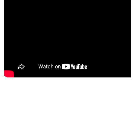
Nu rata niciun articol important
Primește notificări prin email atunci când am lucruri
importante să îți transmit!