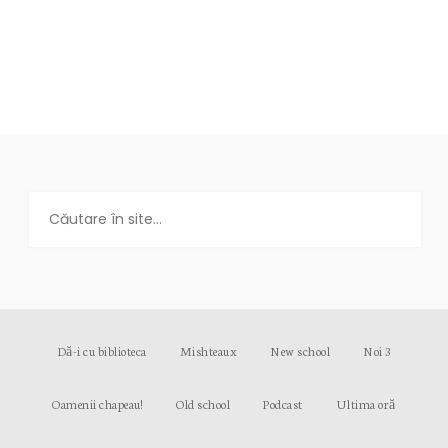
Dă-i cu biblioteca
Mishteaux
New school
Noi 3
Oamenii chapeau!
Old school
Podcast
Ultima oră