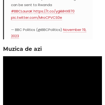
can be sent to Rwanda
#BBCLauraK
https://t.co/ygkklHX870
pic.twitter.com/MroCPVCS0e
— BBC Politics (@BBCPolitics)
November 19,
2023
Muzica de azi