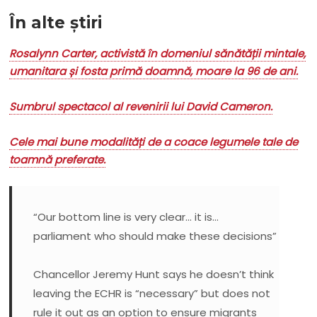
În alte știri
Rosalynn Carter, activistă în domeniul sănătății mintale,
umanitara și fosta primă doamnă, moare la 96 de ani.
Sumbrul spectacol al revenirii lui David Cameron.
Cele mai bune modalități de a coace legumele tale de
toamnă preferate.
“Our bottom line is very clear… it is…
parliament who should make these decisions”
Chancellor Jeremy Hunt says he doesn’t think
leaving the ECHR is “necessary” but does not
rule it out as an option to ensure migrants