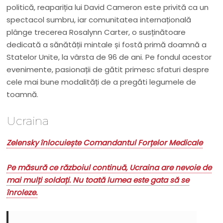
politică, reapariția lui David Cameron este privită ca un
spectacol sumbru, iar comunitatea internațională
plânge trecerea Rosalynn Carter, o susținătoare
dedicată a sănătății mintale și fostă primă doamnă a
Statelor Unite, la vârsta de 96 de ani. Pe fondul acestor
evenimente, pasionații de gătit primesc sfaturi despre
cele mai bune modalități de a pregăti legumele de
toamnă.
Ucraina
Zelensky înlocuiește Comandantul Forțelor Medicale
Pe măsură ce războiul continuă, Ucraina are nevoie de
mai mulți soldați. Nu toată lumea este gata să se
înroleze.