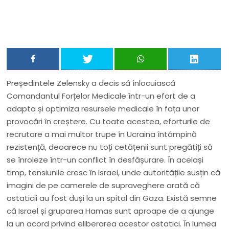
Președintele Zelensky a decis să înlocuiască
Comandantul Forțelor Medicale într-un efort de a
adapta și optimiza resursele medicale în fața unor
provocări în creștere. Cu toate acestea, eforturile de
recrutare a mai multor trupe în Ucraina întâmpină
rezistență, deoarece nu toți cetățenii sunt pregătiți să
se înroleze într-un conflict în desfășurare. În același
timp, tensiunile cresc în Israel, unde autoritățile susțin că
imagini de pe camerele de supraveghere arată că
ostaticii au fost duși la un spital din Gaza. Există semne
că Israel și gruparea Hamas sunt aproape de a ajunge
la un acord privind eliberarea acestor ostatici. În lumea