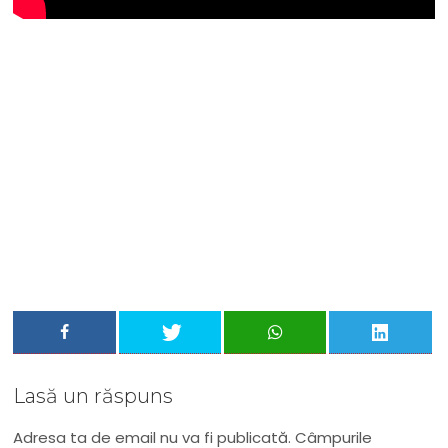
Nu rata niciun articol important
Primește notificări prin email atunci când am lucruri
importante să îți transmit!
Adresa ta de email...
Email
Vreau să mă abonez
Lasă un răspuns
Adresa ta de email nu va fi publicată.
Câmpurile