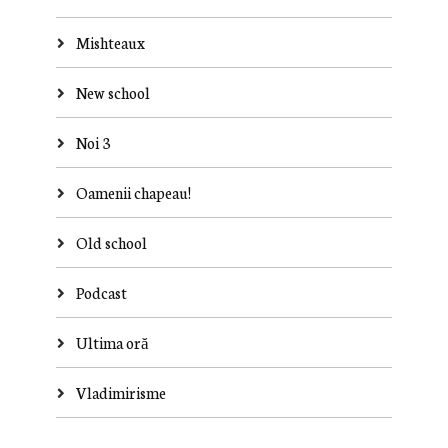
Mishteaux
New school
Noi 3
Oamenii chapeau!
Old school
Podcast
Ultima oră
Vladimirisme