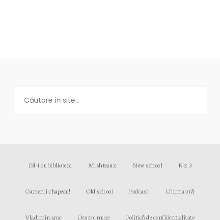
Dă-i cu biblioteca
Mishteaux
New school
Noi 3
Oamenii chapeau!
Old school
Podcast
Ultima oră
Vladimirisme
Despre mine
Politică de confidențialitate