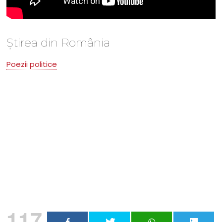
Știrea din România
Poezii politice
Nu rata niciun articol important
Primește notificări prin email atunci când am lucruri
importante să îți transmit!
Adresa ta de email...
Email
Vreau să mă abonez
117