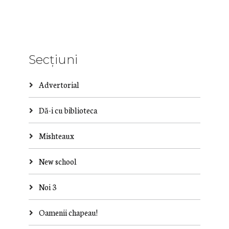
Secțiuni
Advertorial
Dă-i cu biblioteca
Mishteaux
New school
Noi 3
Oamenii chapeau!