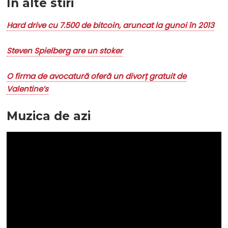
În alte stiri
Hard drive cu 7.500 de bitcoin, aruncat la gunoi în 2013
Steven Spielberg are un stoker
O firma de avocatură oferă un divorț gratuit de
Valentine’s
Muzica de azi