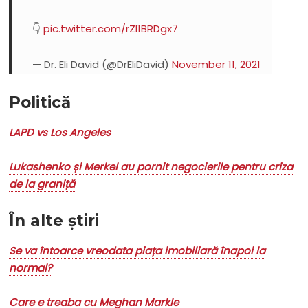
👇
pic.twitter.com/rZI1BRDgx7
— Dr. Eli David (@DrEliDavid)
November 11, 2021
Politică
LAPD vs Los Angeles
Lukashenko și Merkel au pornit negocierile pentru criza
de la graniță
În alte știri
Se va întoarce vreodata piața imobiliară înapoi la
normal?
Care e treaba cu Meghan Markle