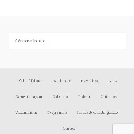
Dă-i cu biblioteca
Mishteaux
New school
Noi 3
Oamenii chapeau!
Old school
Podcast
Ultima oră
Vladimirisme
Despre mine
Politică de confidențialitate
Contact