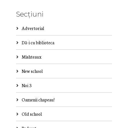
Secțiuni
Advertorial
Dă-i cu biblioteca
Mishteaux
New school
Noi 3
Oamenii chapeau!
Old school