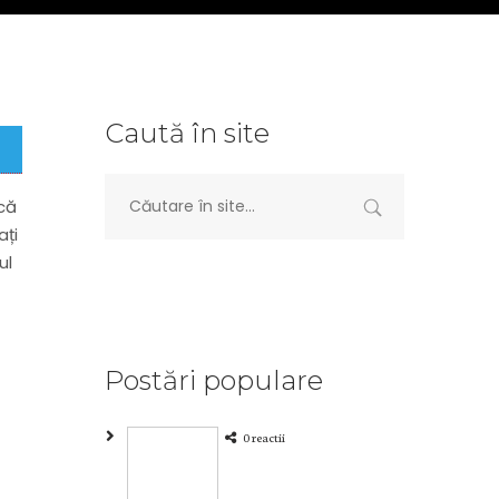
Caută în site
acă
ați
ul
Postări populare
0 reactii