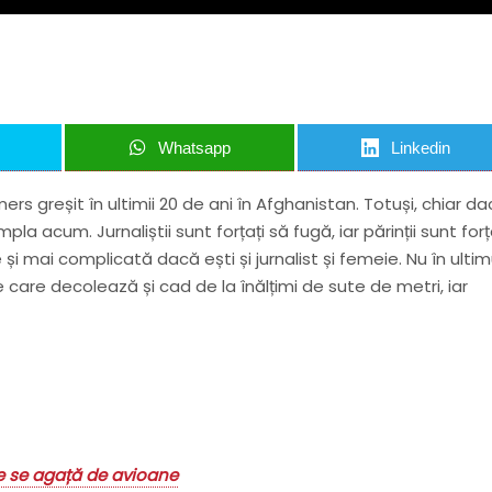
Whatsapp
Linkedin
rs greșit în ultimii 20 de ani în Afghanistan. Totuși, chiar d
 acum. Jurnaliștii sunt forțați să fugă, iar părinții sunt forț
e și mai complicată dacă ești și jurnalist și femeie. Nu în ultim
care decolează și cad de la înălțimi de sute de metri, iar
ce se agață de avioane