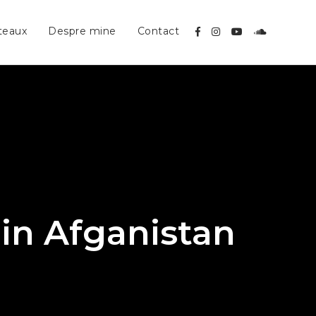
teaux
Despre mine
Contact
 din Afganistan