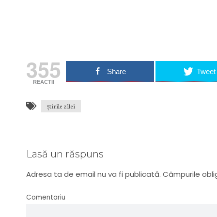
Adresa ta de email...
Email
Vrea
355
Share
Tweet
REACTII
știrile zilei
Lasă un răspuns
Adresa ta de email nu va fi publicată.
Câmpurile obli
Comentariu