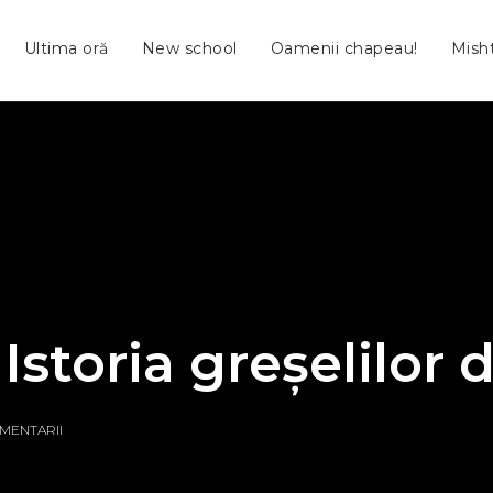
Ultima oră
New school
Oamenii chapeau!
Mish
Istoria greșelilor
OMENTARII