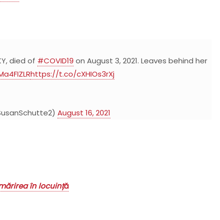
KY, died of
#COVID19
on August 3, 2021. Leaves behind her
kMa4FIZLR
https://t.co/cXHIOs3rXj
@SusanSchutte2)
August 16, 2021
ărirea în locuinț
ă