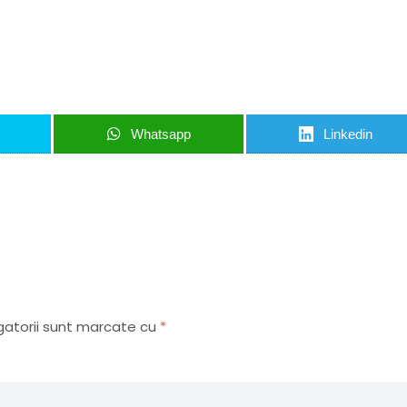
u să mă abonez
Whatsapp
Linkedin
gatorii sunt marcate cu
*