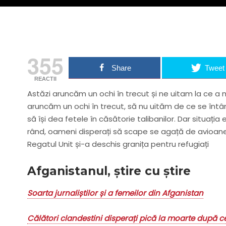
355
Share
Tweet
REACTII
Astăzi aruncăm un ochi în trecut și ne uitam la ce a me
aruncăm un ochi în trecut, să nu uităm de ce se întâmpla
să își dea fetele în căsătorie talibanilor. Dar situația 
rând, oameni disperați să scape se agață de avioane 
Regatul Unit și-a deschis granița pentru refugiați
Afganistanul, știre cu știre
Soarta jurnaliștilor și a femeilor din Afganistan
Călători clandestini disperați pică la moarte după 