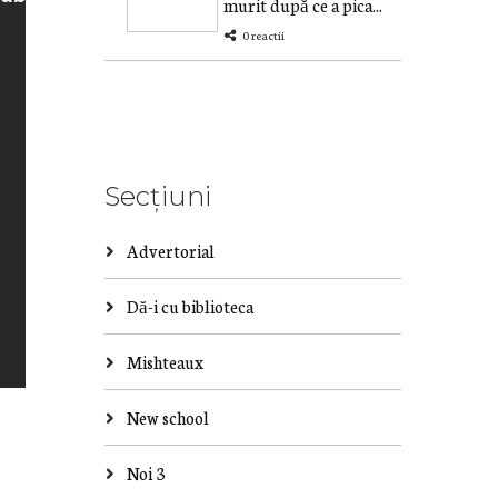
murit după ce a pica...
0 reactii
Secțiuni
Advertorial
Dă-i cu biblioteca
Mishteaux
New school
Noi 3