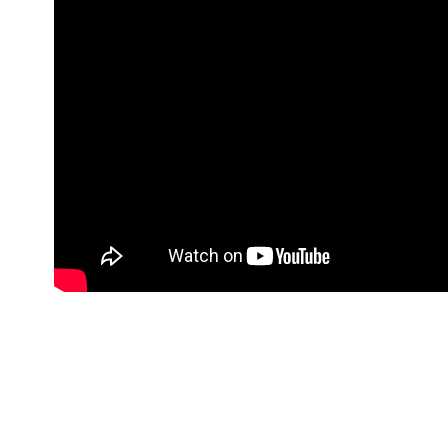
Nu rata nic
Primește notificări prin email atu