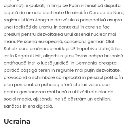
diplomații expulzați, în timp ce Putin intensifică disputa
legată de armele destinate Ucrainei. În Coreea de Nord,
regimul lui Kim Jong-un dezvăluie o perspectivă asupra
unei facilități de uraniu, în contextul în care se fac
presiuni pentru dezvoltarea unui arsenal nuclear mai
mare. Pe scena europeană, cancelarul german Olaf
Scholz cere amânarea noii legi UE împotriva defrișărilor,
iar în Regatul Unit, oligarhii ruși au învins echipa britanică
antifraudă într-o luptă juridică. În Germania, dreapta
politică câștigă teren în regiunile mai puțin dezvoltate,
provocând o schimbare complicată în peisajul politic. În
plan personal, un psiholog oferă sfaturi valoroase
pentru gestionarea mai bună a utilizării rețelelor de
social media, ajutându-ne să păstrăm un echilibru
sănătos în era digitală.
Ucraina