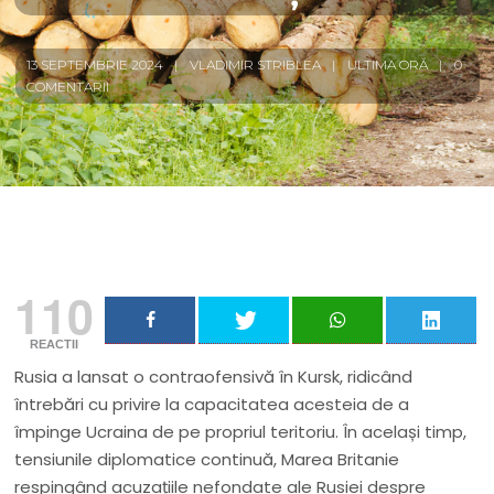
13 SEPTEMBRIE 2024
VLADIMIR STRIBLEA
ULTIMA ORĂ
0
COMENTARII
110
REACTII
Rusia a lansat o contraofensivă în Kursk, ridicând
întrebări cu privire la capacitatea acesteia de a
împinge Ucraina de pe propriul teritoriu. În același timp,
tensiunile diplomatice continuă, Marea Britanie
respingând acuzațiile nefondate ale Rusiei despre