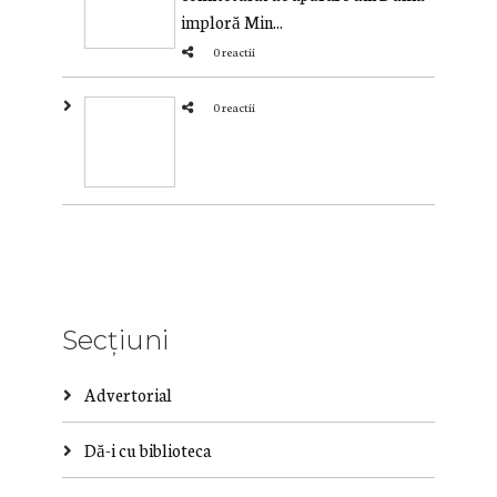
imploră Min...
0 reactii
0 reactii
Secțiuni
Advertorial
Dă-i cu biblioteca