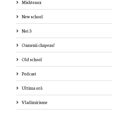
Mishteaux
New school
Noi 3
Oamenii chapeau!
Old school
Podcast
Ultima oră
Vladimirisme