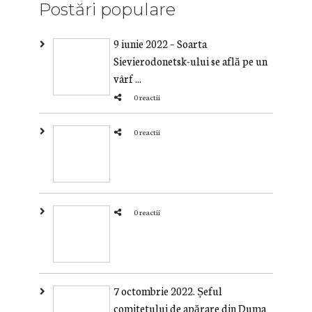
Postări populare
9 iunie 2022 – Soarta
Sievierodonetsk-ului se află pe un
vârf ...
0 reactii
0 reactii
0 reactii
7 octombrie 2022. Șeful
comitetului de apărare din Duma