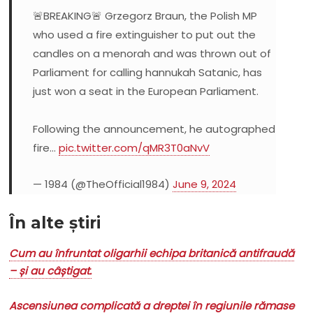
🚨BREAKING🚨 Grzegorz Braun, the Polish MP
who used a fire extinguisher to put out the
candles on a menorah and was thrown out of
Parliament for calling hannukah Satanic, has
just won a seat in the European Parliament.
Following the announcement, he autographed
fire…
pic.twitter.com/qMR3T0aNvV
— 1984 (@TheOfficial1984)
June 9, 2024
În alte știri
Cum au înfruntat oligarhii echipa britanică antifraudă
– și au câștigat.
Ascensiunea complicată a dreptei în regiunile rămase