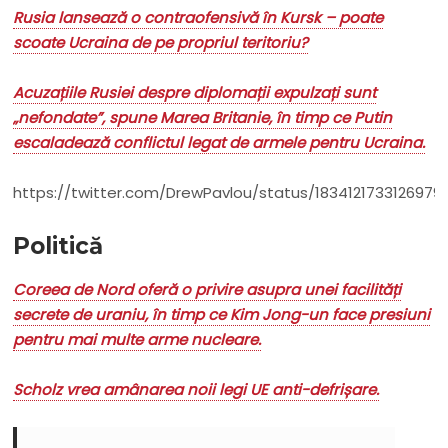
Rusia lansează o contraofensivă în Kursk – poate
scoate Ucraina de pe propriul teritoriu?
Acuzațiile Rusiei despre diplomații expulzați sunt
„nefondate”, spune Marea Britanie, în timp ce Putin
escaladează conflictul legat de armele pentru Ucraina.
https://twitter.com/DrewPavlou/status/1834121733126979
Politică
Coreea de Nord oferă o privire asupra unei facilități
secrete de uraniu, în timp ce Kim Jong-un face presiuni
pentru mai multe arme nucleare.
Scholz vrea amânarea noii legi UE anti-defrișare.