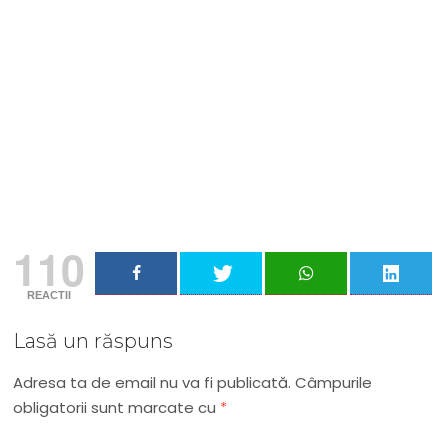
Nu rata niciun articol important
Primește notificări prin email atunci când am lucruri
importante să îți transmit!
Adresa ta de email...
Email
Vreau să mă abonez
110
REACTII
Lasă un răspuns
Adresa ta de email nu va fi publicată.
Câmpurile
obligatorii sunt marcate cu
*