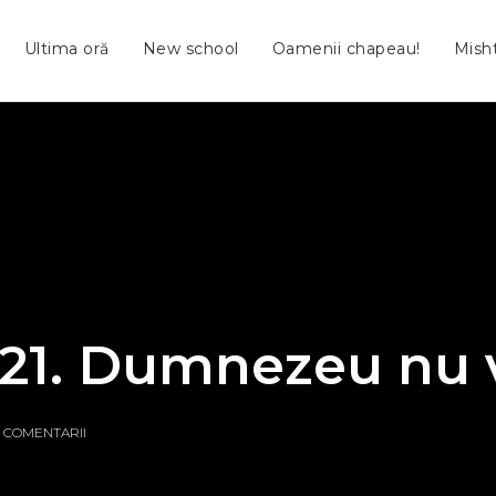
Ultima oră
New school
Oamenii chapeau!
Mish
021. Dumnezeu nu 
 COMENTARII