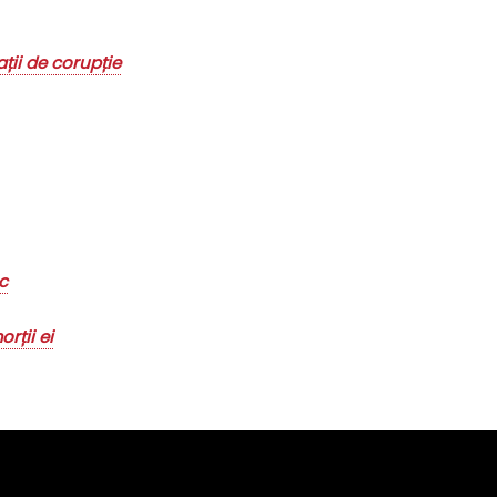
ții de corupție
c
rții ei