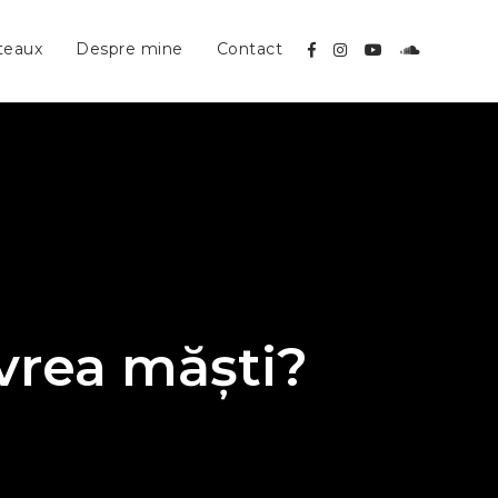
teaux
Despre mine
Contact
vrea măști?