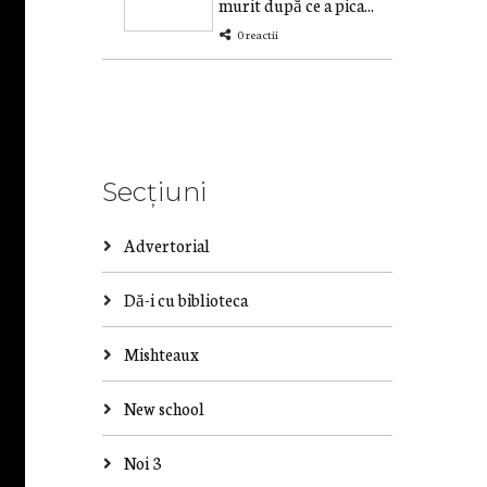
murit după ce a pica...
0 reactii
Secțiuni
Advertorial
Dă-i cu biblioteca
Mishteaux
New school
Noi 3