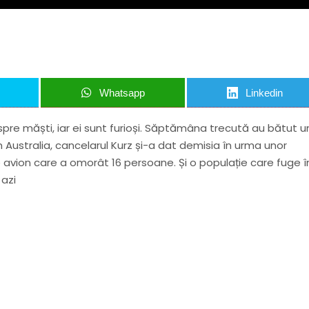
Whatsapp
Linkedin
re măști, iar ei sunt furioși. Săptămâna trecută au bătut u
 Australia, cancelarul Kurz și-a dat demisia în urma unor
e avion care a omorât 16 persoane. Și o populație care fuge î
 azi