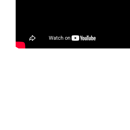
Nu rata nic
Primește notificări prin email atu
Adresa ta de email...
Email
Vrea