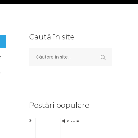
Caută în site
n
n
Postări populare
0 reactii