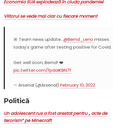
Economia SUA explodează în ciuda pandemiei
Viitorul se vede mai clar cu fiecare moment
🚨 Team news update…
@Bernd_Leno
misses
today's game after testing positive for Covid.
Get well soon, Bernd! ❤️
pic.twitter.com/fpdaiKBN7f
— Arsenal (@Arsenal)
February 10, 2022
Politică
Un adolescent rus a fost arestat pentru „ acte de
terorism” pe Minecraft