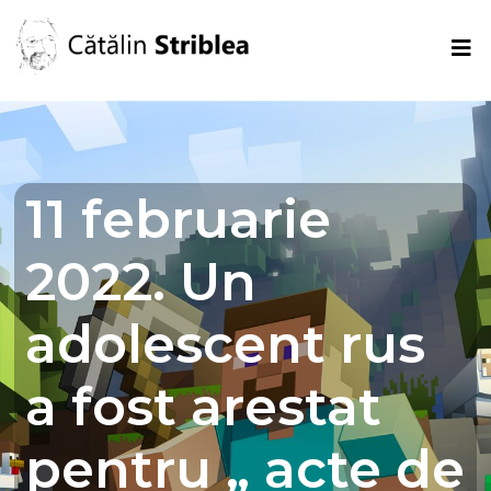
11 februarie
2022. Un
adolescent rus
a fost arestat
pentru „ acte de