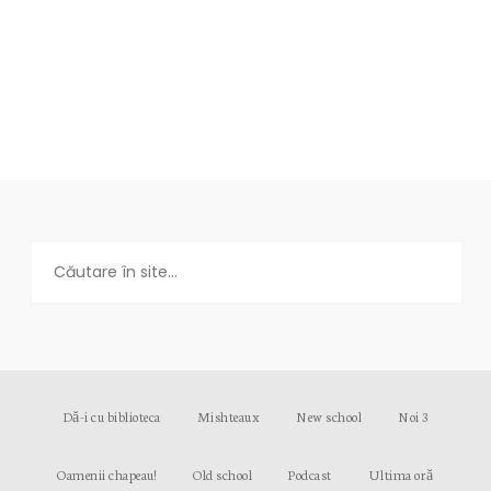
Dă-i cu biblioteca
Mishteaux
New school
Noi 3
Oamenii chapeau!
Old school
Podcast
Ultima oră