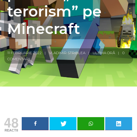
terorism” pe
Minecraft
11 FEBRUARIE 2022
VLADIMIR STRIBLEA
ULTIMA ORĂ
0
COMENTARII
48
REACTII