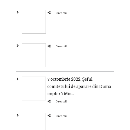
0 reactii
0 reactii
7 octombrie 2022. Șeful
comitetului de apărare din Duma
imploră Min...
0 reactii
0 reactii