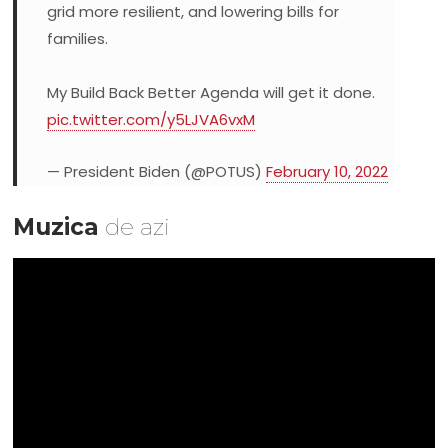
grid more resilient, and lowering bills for
families.
My Build Back Better Agenda will get it done.
pic.twitter.com/y5LJVA6vxM
— President Biden (@POTUS)
February 10, 2022
Muzica
de azi