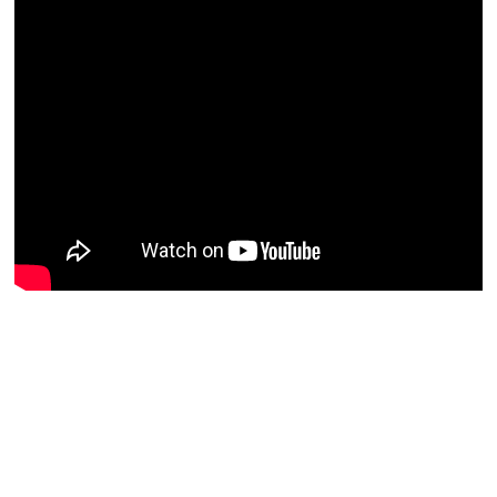
Nu rata niciun articol important
Primește notificări prin email atunci când am lucruri
importante să îți transmit!