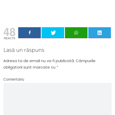
Adresa ta de email...
Email
Vreau să mă abonez
48
REACTII
Lasă un răspuns
Adresa ta de email nu va fi publicată.
Câmpurile
obligatorii sunt marcate cu
*
Comentariu