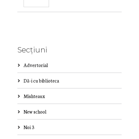
Secțiuni
Advertorial
Dă-i cu biblioteca
Mishteaux
New school
Noi 3