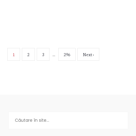
Vezi mai mult
1
2
3
…
296
Next ›