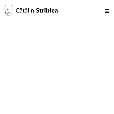
26 August 2022 – Rusia a
bombardat o gară, lăsând în
urmă 25 de civili morți
5 IULIE 2026
VLADIMIR STRIBLEA
ULTIMA ORĂ
0 COMENTARII
Ucraina APROAPE a trecut prin Ziua
Independenței fără un incident notabil, însă,
în mod caracteristic Rusia a decis că o gară
dintr-un orășel aleatoriu arăta prea bine,
așa că au bombardat-o, lăsând în urmă 25
de civili morți. De asemena, Rusia a dezvăluit